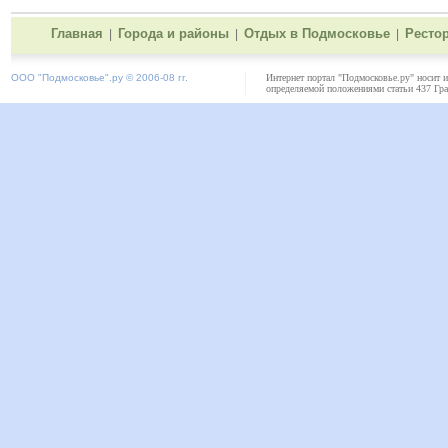
Главная
Города и районы
Отдых в Подмосковье
Ресто
|
|
|
ООО "
Подмосковье"
.ру © 2006-08 гг.
Интернет портал "Подмосковье.ру" носит 
определяемой положениями статьи 437 Гра