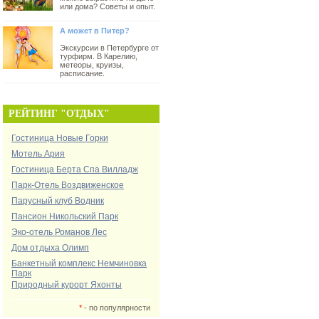
или дома? Советы и опыт.
А может в Питер?
Экскурсии в Петербурге от
турфирм. В Карелию,
метеоры, круизы,
расписание.
РЕЙТИНГ "ОТДЫХ"
Гостиница Новые Горки
Мотель Ария
Гостиница Берта Спа Вилладж
Парк-Отель Воздвиженское
Парусный клуб Водник
Пансион Никольский Парк
Эко-отель Романов Лес
Дом отдыха Олимп
Банкетный комплекс Немчиновка
Парк
Природный курорт Яхонты
*
- по популярности