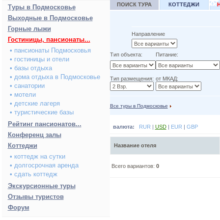
ПОИСК ТУРА
КОТТЕДЖИ
Туры в Подмосковье
Выходные в Подмосковье
Горные лыжи
Направление
Гостиницы, пансионаты...
• пансионаты Подмосковья
Тип объекта:
Питание:
• гостиницы и отели
• базы отдыха
• дома отдыха в Подмосковье
Тип размещения:
от МКАД:
• санатории
• мотели
• детские лагеря
Все туры в Подмосковье
• туристические базы
Рейтинг пансионатов...
валюта:
RUR
|
USD
|
EUR
|
GBP
Конференц залы
Коттеджи
Название отеля
• коттедж на сутки
• долгосрочная аренда
Всего вариантов:
0
• сдать коттедж
Экскурсионные туры
Отзывы туристов
Форум