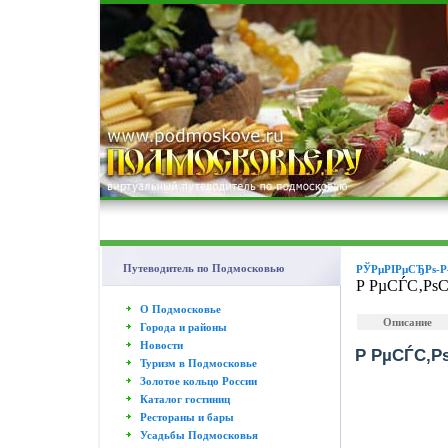
Путеводитель по Подмосковью
РЎРµРІРµСЂРѕ-Р
Р РµСЃС‚Рѕ
О Подмосковье
Описание
Города и районы
Новости
Р РµСЃС‚Р
Туризм в Подмосковье
Золотое кольцо России
Каталог гостиниц
Рестораны и бары
Усадьбы Подмосковья