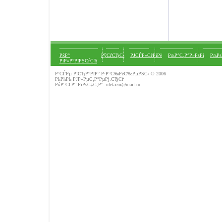
РќР°
РўСѓСЂС‹
РЈСЃР»СѓРіРё
РљР°С‚Р°Р»РѕРі
РљРѕ
РіР»Р°РІРЅСѓСЋ
Р’СЃРµ РїСЂР°РІР° Р·Р°С‰РёС‰РµРЅС‹ © 2006
РћРћРћ РЈР»РµС‚Р°РµРј.СЂСѓ
РќР°С€Р° РїРѕС‡С‚Р°:
uletaem@mail.ru