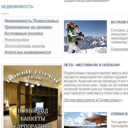
Посмотреть предложения
НЕДВИЖИМОСТЬ
Недвижимость Подмосковья
ВСТАЕМ 
Предложения на продажу
Сегодня, 
Коттеджные поселки
июльская 
прохладно 
Новостройки
снежному с
Долгосрочная аренда
Горнолыж
Агентства недвижимости
ЛЕТО - ФЕСТИВАЛИ И ОПЕНАИР
Подмосковье предоставляет массу во
провести мероприятие любого уровня 
воздухе. Куда как не на природу стоит 
именно на опен-аир - будь он на пляже,
зеленой поляне или на территории от
аир принесет вам массу позитива и впе
Летние фестивали в Подмосковье
ПЛЯЖИ В
Что делат
принадлеж