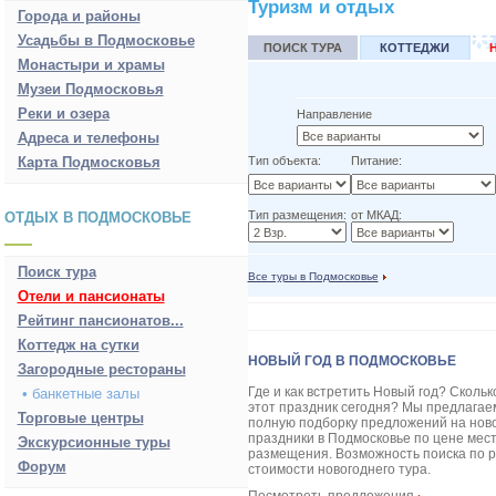
Туризм и отдых
Города и районы
Усадьбы в Подмосковье
ПОИСК ТУРА
КОТТЕДЖИ
Монастыри и храмы
Музеи Подмосковья
Реки и озера
Направление
Адреса и телефоны
Карта Подмосковья
Тип объекта:
Питание:
Тип размещения:
от МКАД:
ОТДЫХ В ПОДМОСКОВЬЕ
Поиск тура
Все туры в Подмосковье
Отели и пансионаты
Рейтинг пансионатов...
Коттедж на сутки
НОВЫЙ ГОД В ПОДМОСКОВЬЕ
Загородные рестораны
Где и как встретить Новый год? Скольк
• банкетные залы
этот праздник сегодня? Мы предлагае
Торговые центры
полную подборку предложений на нов
праздники в Подмосковье по цене мес
Экскурсионные туры
размещения. Возможность поиска по 
Форум
стоимости новогоднего тура.