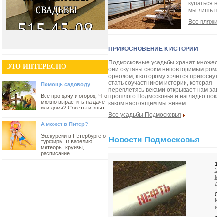
купаться 
мы лишь п
Все пляжи
ПРИКОСНОВЕНИЕ К ИСТОРИИ
Подмосковные усадьбы хранят множес
ЭТО ИНТЕРЕСНО
они окутаны своим неповторимым ром
ореолом, к которому хочется прикосну
стать соучастником истории, которая
Помощь садоводу
переплетясь веками открывает нам за
Все про дачу и огород. Что
прошлого Подмосковья и наглядно пок
можно вырастить на даче
каком настоящем мы живем.
или дома? Советы и опыт.
Все усадьбы Подмосковья
А может в Питер?
Экскурсии в Петербурге от
Новости Подмосковья
турфирм. В Карелию,
метеоры, круизы,
расписание.
1
0