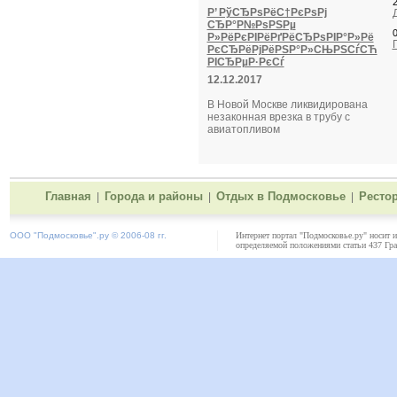
2
Р’ РўСЂРѕРёС†РєРѕРј
СЂР°Р№РѕРЅРµ
0
Р»РёРєРІРёРґРёСЂРѕРІР°Р»Рё
РєСЂРёРјРёРЅР°Р»СЊРЅСѓСЋ
РІСЂРµР·РєСѓ
12.12.2017
В Новой Москве ликвидирована
незаконная врезка в трубу с
авиатопливом
Главная
Города и районы
Отдых в Подмосковье
Ресто
|
|
|
ООО "
Подмосковье"
.ру © 2006-08 гг.
Интернет портал "Подмосковье.ру" носит 
определяемой положениями статьи 437 Гра