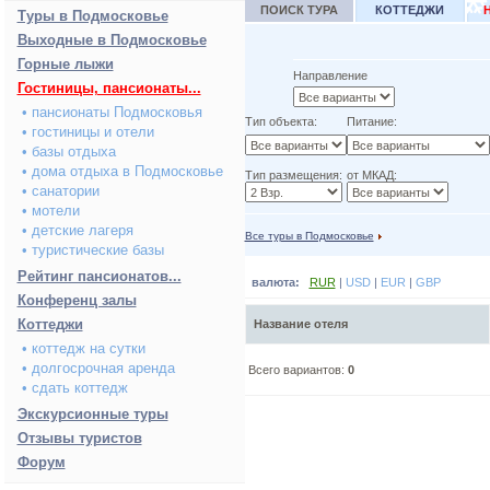
ПОИСК ТУРА
КОТТЕДЖИ
Туры в Подмосковье
Выходные в Подмосковье
Горные лыжи
Направление
Гостиницы, пансионаты...
• пансионаты Подмосковья
Тип объекта:
Питание:
• гостиницы и отели
• базы отдыха
• дома отдыха в Подмосковье
Тип размещения:
от МКАД:
• санатории
• мотели
• детские лагеря
Все туры в Подмосковье
• туристические базы
Рейтинг пансионатов...
валюта:
RUR
|
USD
|
EUR
|
GBP
Конференц залы
Коттеджи
Название отеля
• коттедж на сутки
• долгосрочная аренда
Всего вариантов:
0
• сдать коттедж
Экскурсионные туры
Отзывы туристов
Форум