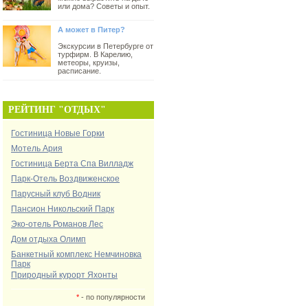
или дома? Советы и опыт.
А может в Питер?
Экскурсии в Петербурге от
турфирм. В Карелию,
метеоры, круизы,
расписание.
РЕЙТИНГ "ОТДЫХ"
Гостиница Новые Горки
Мотель Ария
Гостиница Берта Спа Вилладж
Парк-Отель Воздвиженское
Парусный клуб Водник
Пансион Никольский Парк
Эко-отель Романов Лес
Дом отдыха Олимп
Банкетный комплекс Немчиновка
Парк
Природный курорт Яхонты
*
- по популярности