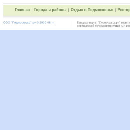
Главная
Города и районы
Отдых в Подмосковье
Ресто
|
|
|
ООО "
Подмосковье"
.ру © 2006-08 гг.
Интернет портал "Подмосковье.ру" носит 
определяемой положениями статьи 437 Гра