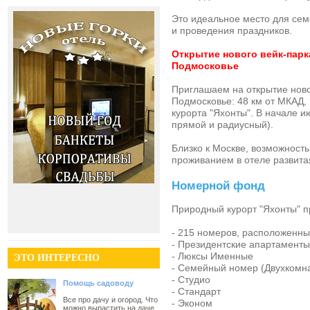
Это идеальное место для сем
и проведения праздников.
Открытие нового вейк-парк
Подмосковье
Приглашаем на открытие ново
Подмосковье: 48 км от МКАД,
курорта "Яхонты". В начале 
прямой и радиусный).
Близко к Москве, возможност
проживанием в отеле развита
Номерной фонд
Природный курорт "Яхонты" п
- 215 номеров, расположенных
- Президентские апартаменты 
- Люксы Именные
ЭТО ИНТЕРЕСНО
- Семейный номер (Двухкомн
- Студио
Помощь садоводу
- Стандарт
Все про дачу и огород. Что
- Эконом
можно вырастить на даче