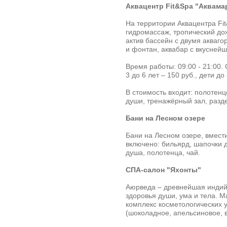
Аквацентр Fit&Spa "Аквама
На территории Аквацентра Fi
гидромассаж, тропический до
актив бассейн с двумя акваго
и фонтан, аквабар с вкусней
Время работы: 09:00 - 21:00. 
3 до 6 лет – 150 руб., дети до
В стоимость входит: полотен
души, тренажёрный зал, разд
Бани на Лесном озере
Бани на Лесном озере, вмести
включено: бильярд, шапочки д
душа, полотенца, чай.
СПА-салон "Яхонты"
Аюрведа – древнейшая индий
здоровья души, ума и тела. М
комплекс косметологических у
(шоколадное, апельсиновое, в