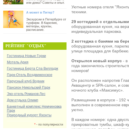
или дома? Советы и опыт.
Уютные номера отеля "Яхонт
техники.
А может в Питер?
Экскурсии в Петербурге от
29 коттеджей с отдельным
турфирм. В Карелию,
оборудованная кухня, на вер
метеоры, круизы,
расписание.
индивидуальная парковка.
2 коттеджа с банями на бер
РЕЙТИНГ "ОТДЫХ"
оборудованная кухня, парилк
улице площадка для барбекю,
Гостиница Новые Горки
Открылся новый корпус
- в
Мотель Ария
года закончилось строительст
Гостиница Берта Спа Вилладж
номеров!
Парк-Отель Воздвиженское
Он расположен напротив Глав
Парусный клуб Водник
Аквацентр и SPA-салон, и со
Пансион Никольский Парк
ночного клуба «Максимус».
Эко-отель Романов Лес
Размещение в корпусе - 192 
Дом отдыха Олимп
выполнен в современном евро
Банкетный комплекс Немчиновка
уютно.
Парк
Природный курорт Яхонты
В каждом номере: одна двусп
прикроватные тумбы, шкаф-ку
*
- по популярности