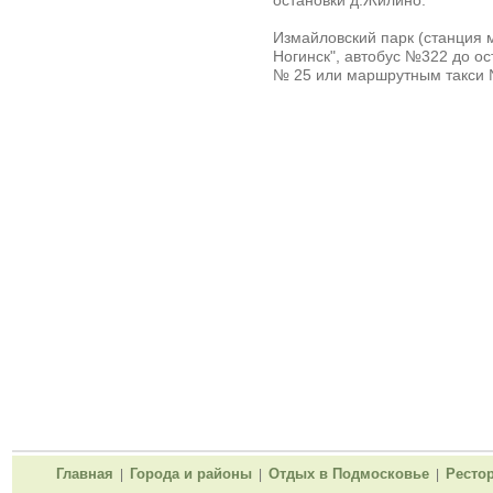
остановки д.Жилино.
Измайловский парк (станция м
Ногинск", автобус №322 до ос
№ 25 или маршрутным такси 
Главная
Города и районы
Отдых в Подмосковье
Ресто
|
|
|