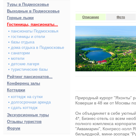
Туры в Подмосковье
Выходные в Подмосковье
Описание
Фото
Горные лыжи
Гостиницы, пансионаты...
• пансионаты Подмосковья
• гостиницы и отели
• базы отдыха
• дома отдыха в Подмосковье
• санатории
• мотели
• детские лагеря
• туристические базы
Рейтинг пансионатов...
Конференц залы
Коттеджи
• коттедж на сутки
Природный курорт "Яхонты" р
• долгосрочная аренда
Коверши в 48 км от Москвы п
• сдать коттедж
Он объединяет в себе уютны
Экскурсионные туры
4*, Бизнес-отель со всем не
Отзывы туристов
полного комплекса корпорати
Форум
"Аквамарин", Конгресс-холл Я
бильярдной, мини-зоопарк "Р