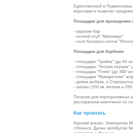
Единственный в Подмосковье,
воротами и позволит продемо
Площадки для проведения
- караоке-бар
- ночной клуб "Максимус"
- холл Конгресс-холла "Яхонт
Площадки для барбекю
- площадка "Тройка" (до 60 че
- площадка "Лесная опушка" (
- площадка "Пляж" (до 300 чел
- площадка "Ярмарочная" асф
- домик рыбака, и Старорусск
- шатры (150 кв. метров и 250
Питание для корпоративных к
ресторанном комплексе по си
Как проехать
Курский вокзал. Электричка М
г.Ногинск. Далее автобусом 