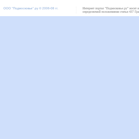
ООО "
Подмосковье"
.ру © 2006-08 гг.
Интернет портал "Подмосковье.ру" носит 
определяемой положениями статьи 437 Гра