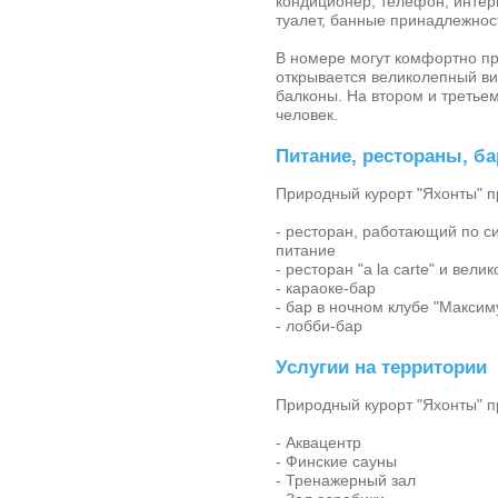
кондиционер, телефон, интерн
туалет, банные принадлежнос
В номере могут комфортно пр
открывается великолепный ви
балконы. На втором и третье
человек.
Питание, рестораны, б
Природный курорт "Яхонты" п
- ресторан, работающий по си
питание
- ресторан "a la carte" и ве
- караоке-бар
- бар в ночном клубе "Максим
- лобби-бар
Услугии на территории
Природный курорт "Яхонты" п
- Аквацентр
- Финские сауны
- Тренажерный зал