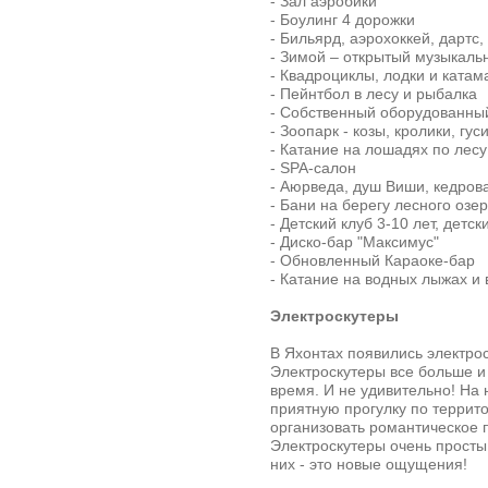
- Зал аэробики
- Боулинг 4 дорожки
- Бильярд, аэрохоккей, дартс,
- Зимой – открытый музыкальн
- Квадроциклы, лодки и ката
- Пейнтбол в лесу и рыбалка
- Собственный оборудованны
- Зоопарк - козы, кролики, гус
- Катание на лошадях по лесу
- SPA-салон
- Аюрведа, душ Виши, кедрова
- Бани на берегу лесного озер
- Детский клуб 3-10 лет, детс
- Диско-бар "Максимус"
- Обновленный Караоке-бар
- Катание на водных лыжах и
Электроскутеры
В Яхонтах появились электрос
Электроскутеры все больше и
время. И не удивительно! На 
приятную прогулку по террит
организовать романтическое 
Электроскутеры очень просты 
них - это новые ощущения!