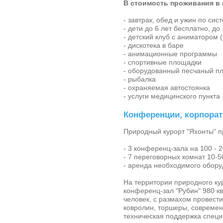
В стоимость проживания в 
- завтрак, обед и ужин по сис
- дети до 6 лет бесплатно, до
- детский клуб с аниматором (
- дискотека в баре
- анимационные программы
- спортивные площадки
- оборудованный песчаный пл
- рыбалка
- охраняемая автостоянка
- услуги медицинского пункта
Конференции, корпора
Природный курорт "Яхонты" 
- 3 конференц-зала на 100 - 
- 7 переговорных комнат 10-5
- аренда необходимого оборуд
На территории природного ку
конференц-зал "Рубин" 980 кв
человек, с размахом провести
ковролин, торшеры, современн
техническая поддержка специ