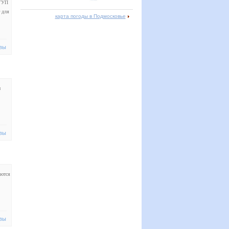
 ГУП
 для
карта погоды в Подмосковье
вы
м
вы
аются
вы