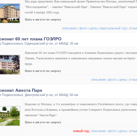
Мы рады представить Вам уникальный проект Правительства Москвы, реализуемый
"Моссоцгарантия", – пансион "Никольский Парк". Пансион "Никольский Парк" открыт
гостей 4 ноября 2005 года.
Цена в августе по запросу
описание
фото
цены
виртуальный тур
отзы
|
|
|
|
сионат 60 лет плана ГОЭЛРО
д Подмосковья
,
Одинцовский р-он
, от МКАД: 35 км
Пансионат 60 лет плана ГОЭЛРО находится в ближнем Подмосковье рядом с поселко
Ликино. Располагается пансионат в живописном смешанном лесном массиве на берегу
пруда.
Цена в августе по запросу
описание
фото
цены
отзы
|
|
|
сионат Авеста Парк
р Подмосковья
,
Дмитровский р-он
, от МКАД: 60 км
Недалеко от Москвы, в 3-х километрах от живописного Рогачёвского шоссе, где слив
реки Волгуша и Каменка, в красивейшем уголке Северного Подмосковья расположен
пансионат "Авеста-Парк".
Цена в августе по запросу
новый год
описание
фото
цены
отзы
|
|
|
|