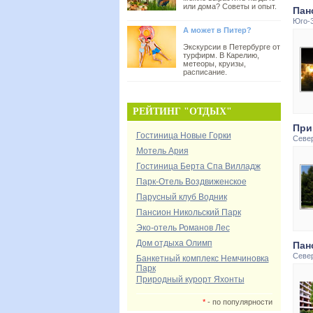
или дома? Советы и опыт.
Пан
Юго-
А может в Питер?
Экскурсии в Петербурге от
турфирм. В Карелию,
метеоры, круизы,
расписание.
РЕЙТИНГ "ОТДЫХ"
При
Гостиница Новые Горки
Севе
Мотель Ария
Гостиница Берта Спа Вилладж
Парк-Отель Воздвиженское
Парусный клуб Водник
Пансион Никольский Парк
Эко-отель Романов Лес
Дом отдыха Олимп
Пан
Севе
Банкетный комплекс Немчиновка
Парк
Природный курорт Яхонты
*
- по популярности