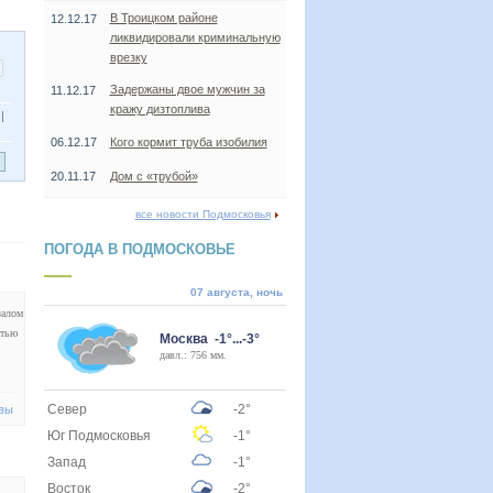
В Троицком районе
12.12.17
ликвидировали криминальную
врезку
Задержаны двое мужчин за
11.12.17
кражу дизтоплива
|
06.12.17
Кого кормит труба изобилия
20.11.17
Дом с «трубой»
все новости Подмосковья
ПОГОДА В ПОДМОСКОВЬЕ
07 августа, ночь
залом
стью
Москва -1°...-3°
давл.: 756 мм.
Север
-2°
вы
Юг Подмосковья
-1°
Запад
-1°
Восток
-2°