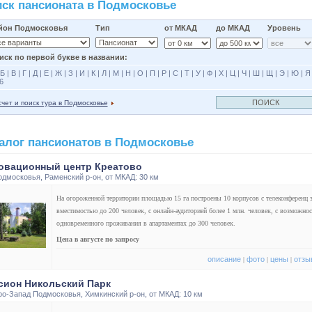
ск пансионата в Подмосковье
йон Подмосковья
Тип
от МКАД
до МКАД
Уровень
иск по первой букве в названии:
Б
|
В
|
Г
|
Д
|
Е
|
Ж
|
З
|
И
|
К
|
Л
|
М
|
Н
|
О
|
П
|
Р
|
С
|
Т
|
У
|
Ф
|
Х
|
Ц
|
Ч
|
Ш
|
Щ
|
Э
|
Ю
|
Я
6
чет и поиск тура в Подмосковье
алог пансионатов в Подмосковье
овационный центр Креатово
одмосковья
,
Раменский р-он
, от МКАД: 30 км
На огороженной территории площадью 15 га построены 10 корпусов с телеконференц 
вместимостью до 200 человек, с онлайн-аудиторией более 1 млн. человек, с возможно
одновременного проживания в апартаментах до 300 человек.
Цена в августе по запросу
описание
фото
цены
отзы
|
|
|
сион Никольский Парк
ро-Запад Подмосковья
,
Химкинский р-он
, от МКАД: 10 км