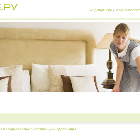
Вход партнера
|
Вход пользоват
х в Подмосковье
>
Гостиницы и здравницы