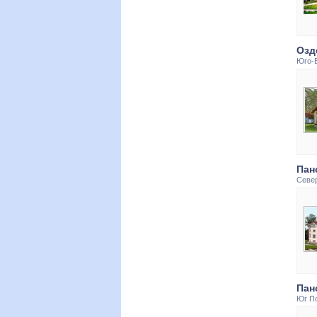
Озд
Юго-
Пан
Севе
Пан
Юг П