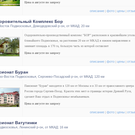
Цена в августе по запросу
описание
фото
цены
отзы
|
|
|
оровительный Комплекс Бор
Восток Подмосковья
,
Домодедовский р-он
, от МКАД: 20 км
Оздоровительно-производственный комплекс "БОР" расположен в красивейшем уголк
ближайшего Подмосковья, на расстоянии 20 км от МКАД в южном направлении и
занимает площадь в 170 га, большую часть из которой составляет
Цена в августе по запросу
описание
фото
цены
отзы
|
|
|
сионат Буран
ро-Восток Подмосковья
,
Сергиево-Посадский р-он
, от МКАД: 120 км
Пансионат "Буран" находится в 120 км от Москвы и в 33 км от православного центра
России города Сергиев-Посад. Красота этих мест и страницы истории Древней Руси,
сделают Ваш отдых в Подмосковье незабываемым.
Цена в августе по запросу
описание
фото
цены
отзы
|
|
|
сионат Ватутинки
одмосковья
,
Ленинский р-он
, от МКАД: 16 км