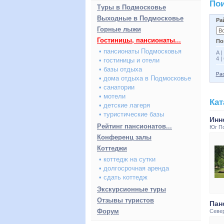
Пои
Туры в Подмосковье
Выходные в Подмосковье
Ра
Горные лыжи
Гостиницы, пансионаты...
По
• пансионаты Подмосковья
А
|
4
|
• гостиницы и отели
• базы отдыха
Рас
• дома отдыха в Подмосковье
• санатории
• мотели
Кат
• детские лагеря
• туристические базы
Инн
Рейтинг пансионатов...
Юг П
Конференц залы
Коттеджи
• коттедж на сутки
• долгосрочная аренда
• сдать коттедж
Экскурсионные туры
Отзывы туристов
Пан
Форум
Севе