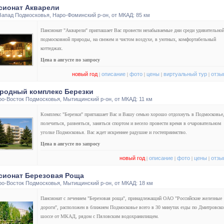
сионат Акварели
Запад Подмосковья
,
Наро-Фоминский р-он
, от МКАД: 85 км
Пансионат "Акварели" приглашает Вас провести незабываемые дни среди удивительно
подмосковной природы, на свежем и чистом воздухе, в уютных, комфортабельный
коттеджах.
Цена в августе по запросу
новый год
описание
фото
цены
виртуальный тур
отзы
|
|
|
|
|
родный комплекс Березки
ро-Восток Подмосковья
,
Мытищинский р-он
, от МКАД: 11 км
Комплекс "Березки" приглашает Вас и Вашу семью хорошо отдохнуть в Подмосковье
полечиться, развеяться, заняться спортом и весело провести время в очаровательном
уголке Подмосковья. Вас ждет искреннее радушие и гостеприимство.
Цена в августе по запросу
новый год
описание
фото
цены
отзы
|
|
|
|
сионат Березовая Роща
ро-Восток Подмосковья
,
Мытищинский р-он
, от МКАД: 18 км
Пансионат с лечением "Березовая роща", принадлежащий ОАО "Российские железные
дороги", расположен в ближнем Подмосковье всего в 30 минутах езды по Дмитровск
шоссе от МКАД, рядом с Пяловским водохранилищем.