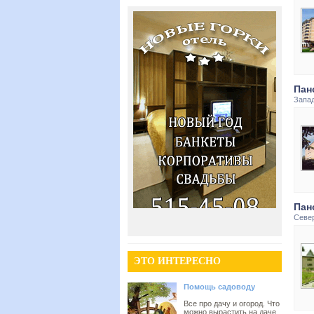
Пан
Запа
Пан
Севе
ЭТО ИНТЕРЕСНО
Помощь садоводу
Все про дачу и огород. Что
можно вырастить на даче