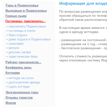
Информация для влад
Туры в Подмосковье
Выходные в Подмосковье
По вопросам размещения инф
просим обращаться по телефо
Горные лыжи
обратной связи расположенн
Гостиницы, пансионаты...
• пансионаты Подмосковья
В настоящее время имеется 
• гостиницы и отели
сдаче в аренду коттеджа:
• базы отдыха
• дома отдыха в Подмосковье
- размещение на постоянной о
• санатории
- размещение на 1 год - стои
• мотели
- бесплатное размещение - п
• детские лагеря
Оплатить стоимость размещен
• туристические базы
через платежную систему Янд
Рейтинг пансионатов...
Конференц залы
Коттеджи
• коттедж на сутки
• долгосрочная аренда
• сдать коттедж
Экскурсионные туры
Отзывы туристов
Форум