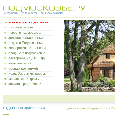
новый год в подмосковье!
города и районы
новости подмосковья
золотое кольцо россии
отдых в Подмосковье
корпоративы и тренинги
свадьба в подмосковье
рестораны, клубы, бары
недвижимость
аренда коттеджей
усадьбы, замки, дворцы
монастыри и храмы
каталог предприятий
ОТДЫХ В ПОДМОСКОВЬЕ
Недвижимость в Подмосковье
>
Сд