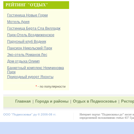
РЕЙТИНГ "ОТДЫХ"
Гостиница Новые Горки
Мотель Ария
Гостиница Берта Спа Вилладж
Парк-Отель Воздвиженское
Парусный клуб Водник
Пансион Никольский Парк
Эко-отель Романов Лес
Дом отдыха Олимп
Банкетный комплекс Немчиновка
Парк
Природный курорт Яхонты
*
- по популярности
Главная
Города и районы
Отдых в Подмосковье
Ресто
|
|
|
ООО "
Подмосковье"
.ру © 2006-08 гг.
Интернет портал "Подмосковье.ру" носит 
определяемой положениями статьи 437 Гра