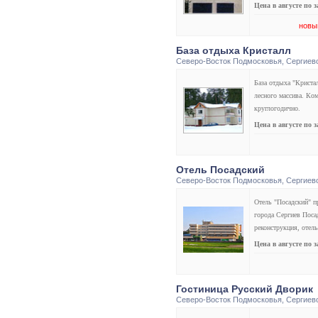
Цена в августе по 
новы
База отдыха Кристалл
Северо-Восток Подмосковья
,
Сергиев
База отдыха "Криста
лесного массива. Ко
круглогодично.
Цена в августе по 
Отель Посадский
Северо-Восток Подмосковья
,
Сергиев
Отель "Посадский" п
города Сергиев Поса
реконструкция, отел
Цена в августе по 
Гостиница Русский Дворик
Северо-Восток Подмосковья
,
Сергиев