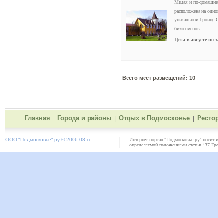
Милая и по-домашнем
расположена на одной
уникальной Троице-С
бизнесменов.
Цена в августе по 
Всего мест размещений: 10
Главная
Города и районы
Отдых в Подмосковье
Ресто
|
|
|
ООО "
Подмосковье"
.ру © 2006-08 гг.
Интернет портал "Подмосковье.ру" носит 
определяемой положениями статьи 437 Гра