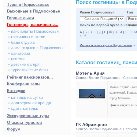
Поиск гостиницы в По
Туры в Подмосковье
Выходные в Подмосковье
Район Подмосковья
Тип
Горные лыжи
Гостиницы, пансионаты...
Поиск по первой букве в названи
• пансионаты Подмосковья
А
|
Б
|
В
|
Г
|
Д
|
Е
|
Ж
|
З
|
И
|
К
|
Л
|
М
4
|
6
• гостиницы и отели
• базы отдыха
Расчет и поиск тура в Подмосковье
• дома отдыха в Подмосковье
• санатории
• мотели
Каталог гостиниц, пан
• детские лагеря
• туристические базы
Мотель Ария
Рейтинг пансионатов...
Северо-Восток Подмосковья
,
Сергиев
Конференц залы
Мотель "Ария" - гос
Коттеджи
развлечений. Распол
• коттедж на сутки
город Хотьково.
• долгосрочная аренда
Цена в августе по 
• сдать коттедж
Экскурсионные туры
Отзывы туристов
ГК Абрамцево
Форум
Северо-Восток Подмосковья
,
Сергиев