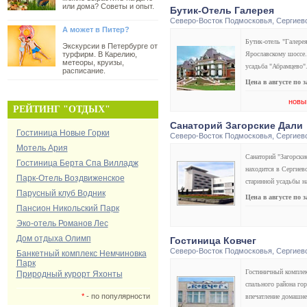
или дома? Советы и опыт.
Бутик-Отель Галерея
Северо-Восток Подмосковья
,
Сергиев
А может в Питер?
Бутик-отель "Галере
Экскурсии в Петербурге от
турфирм. В Карелию,
Ярославскому шоссе.
метеоры, круизы,
усадьба "Абрамцево"
расписание.
Цена в августе по 
новы
РЕЙТИНГ "ОТДЫХ"
Санаторий Загорские Дали
Гостиница Новые Горки
Северо-Восток Подмосковья
,
Сергиев
Мотель Ария
Санаторий "Загорски
Гостиница Берта Спа Вилладж
находится в Сергиев
Парк-Отель Воздвиженское
старинной усадьбы н
Парусный клуб Водник
Цена в августе по 
Пансион Никольский Парк
Эко-отель Романов Лес
Дом отдыха Олимп
Гостиница Ковчег
Северо-Восток Подмосковья
,
Сергиев
Банкетный комплекс Немчиновка
Парк
Гостиничный комплек
Природный курорт Яхонты
спального района го
*
- по популярности
впечатление домашне