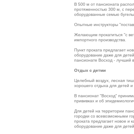
В 500 м от пансионата распо
протяженностью 300 м, с пере
оборудованные семью бугел
Опытные инструкторы "поставя
Желающим прокатиться "с вет
импортного производства.
Пункт проката предлагает но
оборудование даже для дете
пансионате Восход
- лучший 
Отдых с детми
Целебный воздух, лесная тиш
хорошего
отдыха для детей и
В пансионат "Восход"
принима
прививках и об эпидемиологи
Для детей на территории пан
городки со всевозможными го
проката предлагает новое и 
оборудование даже
для дете