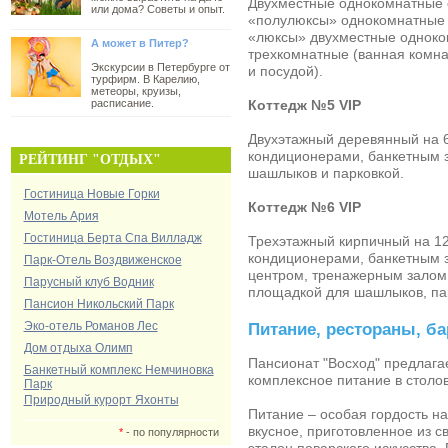
Двухместные однокомнатные 
или дома? Советы и опыт.
«полулюксы» однокомнатные (
«люксы» двухместные одноко
А может в Питер?
трехкомнатные (ванная комнат
Экскурсии в Петербурге от
и посудой).
турфирм. В Карелию,
метеоры, круизы,
расписание.
Коттедж №5 VIP
Двухэтажный деревянный на 6-
кондиционерами, банкетным з
РЕЙТИНГ "ОТДЫХ"
шашлыков и парковкой.
Гостиница Новые Горки
Коттедж №6 VIP
Мотель Ария
Гостиница Берта Спа Вилладж
Трехэтажный кирпичный на 12 
кондиционерами, банкетным 
Парк-Отель Воздвиженское
центром, тренажерным залом,
Парусный клуб Водник
площадкой для шашлыков, па
Пансион Никольский Парк
Эко-отель Романов Лес
Питание, рестораны, б
Дом отдыха Олимп
Пансионат "Восход"
предлагае
Банкетный комплекс Немчиновка
комплексное питание в столов
Парк
Природный курорт Яхонты
Питание – особая гордость на
вкусное, приготовленное из с
*
- по популярности