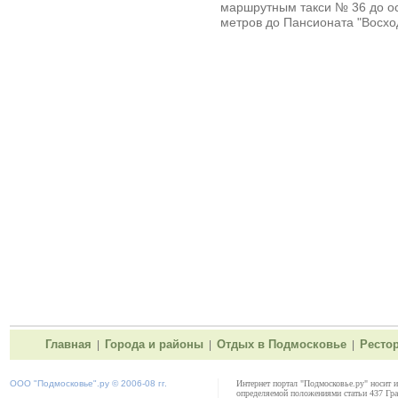
маршрутным такси № 36 до ос
метров до
Пансионата "Восхо
Главная
Города и районы
Отдых в Подмосковье
Ресто
|
|
|
ООО "
Подмосковье"
.ру © 2006-08 гг.
Интернет портал "Подмосковье.ру" носит 
определяемой положениями статьи 437 Гра