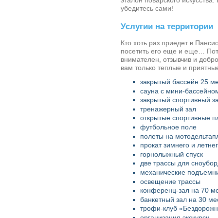
эталон поварского искусства
убедитесь сами!
Услугии на территории
Кто хоть раз приедет в
Пансио
посетить его еще и еще… Пот
внимателен, отзывчив и добр
вам только теплые и приятны
закрытый бассейн 25 м
сауна с мини-бассейно
закрытый спортивный з
тренажерный зал
открытые спортивные 
футбольное поле
полеты на мотодельтап
прокат зимнего и летне
горнолыжный спуск
две трассы для сноубор
механические подъемн
освещение трассы
конференц-зал на 70 м
банкетный зал на 30 ме
трофи-клуб «Бездорожни
организация экскурси