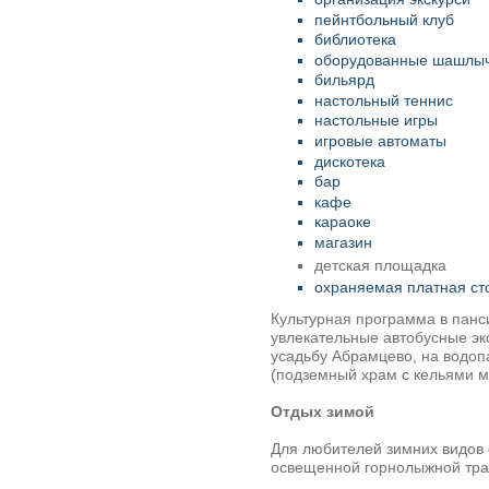
пейнтбольный клуб
библиотека
оборудованные шашлы
бильярд
настольный теннис
настольные игры
игровые автоматы
дискотека
бар
кафе
караоке
магазин
детская площадка
охраняемая платная ст
Культурная программа
в панс
увлекательные автобусные эк
усадьбу Абрамцево
, на
водоп
(подземный храм с кельями м
Отдых зимой
Для любителей зимних видов
освещенной горнолыжной тра