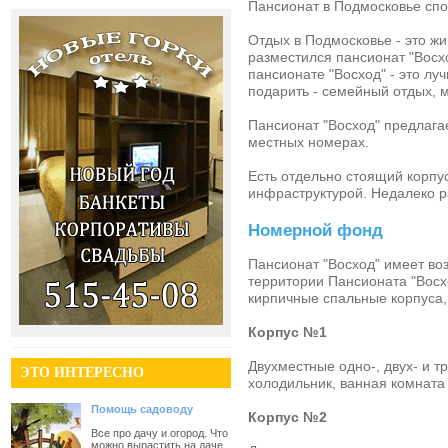
Пансионат в Подмосковье
спо
Отдых в Подмосковье
- это ж
разместился
пансионат "Восх
пансионате "Восход"
- это лу
подарить -
семейный отдых
,
м
Пансионат "Восход"
предлага
местных номерах.
Есть отдельно стоящий корпус
инфраструктурой. Недалеко 
Номерной фонд
Пансионат "Восход"
имеет воз
территории
Пансионата "Восх
кирпичные спальные корпуса, 
Корпус №1
Двухместные одно-, двух- и 
ЭТО ИНТЕРЕСНО
холодильник, ванная комната 
Помощь садоводу
Корпус №2
Все про дачу и огород. Что
можно вырастить на даче