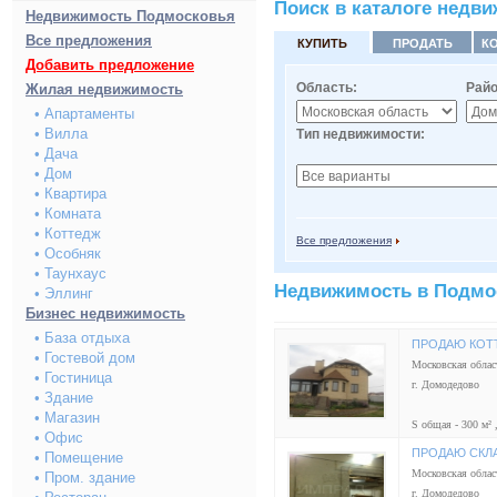
Поиск в каталоге недв
Недвижимость Подмосковья
Все предложения
КУПИТЬ
ПРОДАТЬ
К
Добавить предложение
Область:
Райо
Жилая недвижимость
• Апартаменты
• Вилла
Тип недвижимости
• Дача
• Дом
• Квартира
• Комната
• Коттедж
Все предложения
• Особняк
• Таунхаус
Недвижимость в Подмо
• Эллинг
Бизнес недвижимость
• База отдыха
ПРОДАЮ КОТ
• Гостевой дом
Московская облас
• Гостиница
г. Домодедово
• Здание
• Магазин
S общая - 300 м² ,
• Офис
ПРОДАЮ СКЛ
• Помещение
Московская облас
• Пром. здание
г. Домодедово