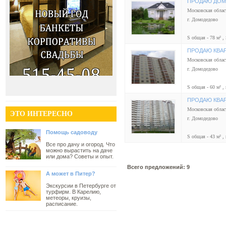
ПРОДАЮ ДОМ
Московская облас
г. Домодедово
S общая - 78 м² , 
ПРОДАЮ КВА
Московская облас
г. Домодедово
S общая - 60 м² , 
ПРОДАЮ КВА
Московская облас
ЭТО ИНТЕРЕСНО
г. Домодедово
Помощь садоводу
S общая - 43 м² , 
Все про дачу и огород. Что
можно вырастить на даче
или дома? Советы и опыт.
Всего предложений: 9
А может в Питер?
Экскурсии в Петербурге от
турфирм. В Карелию,
метеоры, круизы,
расписание.