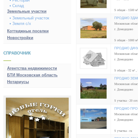
• Ресторан
• Склад
S общая - 1500 м²
Земельные участки
• Земельный участок
ПРОДАЮ ЗДА
• Земля с/х
Московская облас
г. Домодедово
Коттеджные поселки
Новостройки
S общая - 1000 м² 
ПРОДАЮ ДАЧ
СПРАВОЧНИК
Московская облас
г. Домодедово
Агентства недвижимости
S общая - 32 м² , 
БТИ Московская область
ПРОДАЮ ЗЕМ
Нотариусы
Московская облас
г. Домодедово
S участка - 20 сот.
ПРОДАЮ ПРО
Московская облас
г. Домодедово
S участка - га