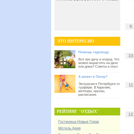
9.
ЭТО ИНТЕРЕСНО
Помощь садоводу
10
Все про дачу и огород. Что
можно вырастить на даче
или дома? Советы и опыт.
А может в Питер?
Экскурсии в Петербурге от
11
турфирм. В Карелию,
метеоры, круизы,
расписание.
РЕЙТИНГ "ОТДЫХ"
12
Гостиница Новые Горки
Мотель Ария