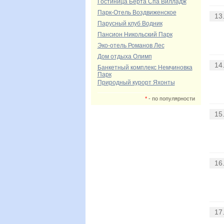
Гостиница Берта Спа Вилладж
Парк-Отель Воздвиженское
13
Парусный клуб Водник
Пансион Никольский Парк
Эко-отель Романов Лес
Дом отдыха Олимп
14
Банкетный комплекс Немчиновка
Парк
Природный курорт Яхонты
*
- по популярности
15
16
17