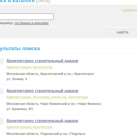
ск в каталоге
[beta]*
+
добавит
апример:
гостиницы в королеве
ультаты поиска
Архитектурно строительный надзор
Администрация
,
Архитектура
Московская область, Красногорский р-он, г.Красногорск
ул. Ленина, 4
Архитектурно строительный надзор
Администрация
,
Инспекции, комиссии
,
Архитектура
Московская область, Наро-Фоминский р-он, г.Наро-Фоминск
ул. Калинина, 8/1
Архитектурно строительный надзор
Администрация
,
Архитектура
Московская область, Подольский р-он, г.Подольск