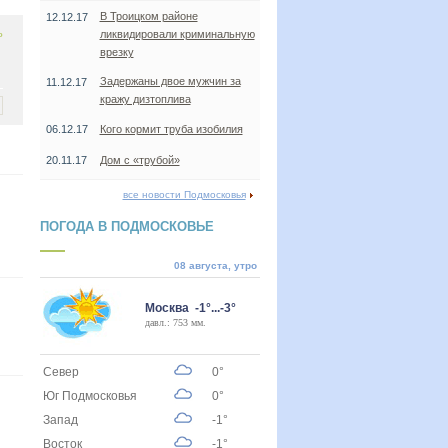
В Троицком районе
12.12.17
ь
ликвидировали криминальную
врезку
Задержаны двое мужчин за
11.12.17
кражу дизтоплива
06.12.17
Кого кормит труба изобилия
20.11.17
Дом с «трубой»
все новости Подмосковья
ПОГОДА В ПОДМОСКОВЬЕ
08 августа, утро
Москва -1°...-3°
давл.: 753 мм.
Север
0°
Юг Подмосковья
0°
Запад
-1°
Восток
-1°