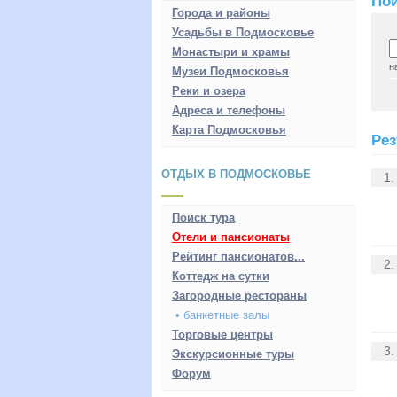
Пои
Города и районы
Усадьбы в Подмосковье
Монастыри и храмы
н
Музеи Подмосковья
Реки и озера
Адреса и телефоны
Карта Подмосковья
Рез
ОТДЫХ В ПОДМОСКОВЬЕ
1.
Поиск тура
Отели и пансионаты
Рейтинг пансионатов...
2.
Коттедж на сутки
Загородные рестораны
• банкетные залы
Торговые центры
3.
Экскурсионные туры
Форум