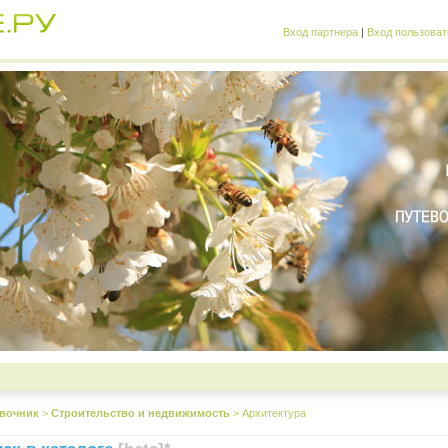
Вход партнера
|
Вход пользоват
вочник
>
Строительство и недвижимость
>
Архитектура