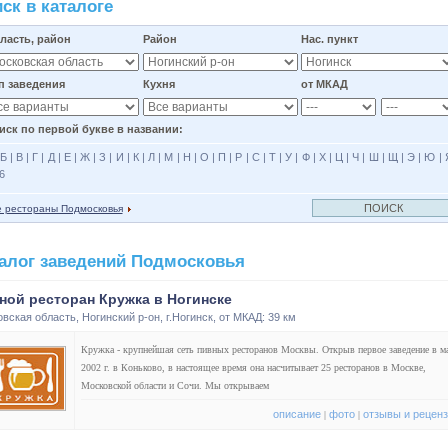
ск в каталоге
ласть, район
Район
Нас. пункт
п заведения
Кухня
от МКАД
иск по первой букве в названии:
Б
|
В
|
Г
|
Д
|
Е
|
Ж
|
З
|
И
|
К
|
Л
|
М
|
Н
|
О
|
П
|
Р
|
С
|
Т
|
У
|
Ф
|
Х
|
Ц
|
Ч
|
Ш
|
Щ
|
Э
|
Ю
|
6
е рестораны Подмосковья
алог заведений Подмосковья
ной ресторан Кружка в Ногинске
овская область
,
Ногинский р-он
,
г.Ногинск
, от МКАД: 39 км
Кружка - крупнейшая сеть пивных ресторанов Москвы. Открыв первое заведение в м
2002 г. в Коньково, в настоящее время она насчитывает 25 ресторанов в Москве,
Московской области и Сочи. Мы открываем
описание
фото
отзывы и рецен
|
|