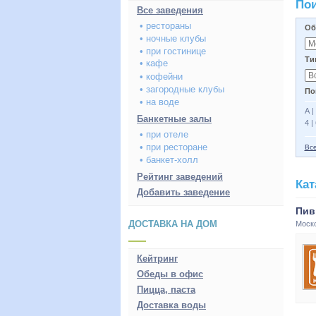
Пои
Все заведения
• рестораны
Об
• ночные клубы
• при гостинице
Ти
• кафе
• кофейни
• загородные клубы
По
• на воде
А
|
Банкетные залы
4
|
• при отеле
• при ресторане
Вс
• банкет-холл
Рейтинг заведений
Кат
Добавить заведение
Пив
ДОСТАВКА НА ДОМ
Моск
Кейтринг
Обеды в офис
Пицца, паста
Доставка воды