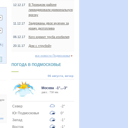
В Троицком районе
12.12.17
ликвидировали криминальную
врезку
Задержаны двое мужчин за
11.12.17
кражу дизтоплива
06.12.17
Кого кормит труба изобилия
Я
|
20.11.17
Дом с «трубой»
все новости Подмосковья
ПОГОДА В ПОДМОСКОВЬЕ
06 августа, вечер
Москва -1°...-3°
давл.: 758 мм.
арте
Север
-2°
Юг Подмосковья
0°
зии
Запад
-1°
Восток
-1°