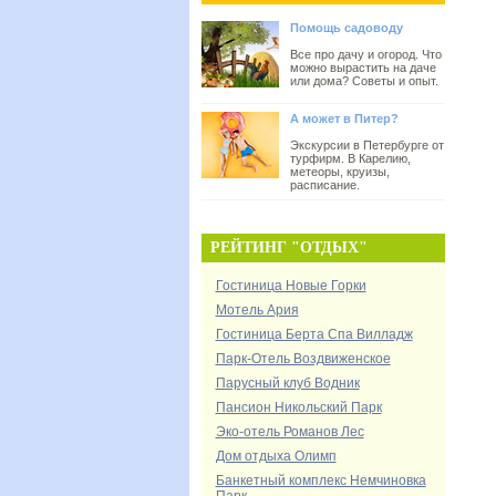
Помощь садоводу
Все про дачу и огород. Что
можно вырастить на даче
или дома? Советы и опыт.
А может в Питер?
Экскурсии в Петербурге от
турфирм. В Карелию,
метеоры, круизы,
расписание.
РЕЙТИНГ "ОТДЫХ"
Гостиница Новые Горки
Мотель Ария
Гостиница Берта Спа Вилладж
Парк-Отель Воздвиженское
Парусный клуб Водник
Пансион Никольский Парк
Эко-отель Романов Лес
Дом отдыха Олимп
Банкетный комплекс Немчиновка