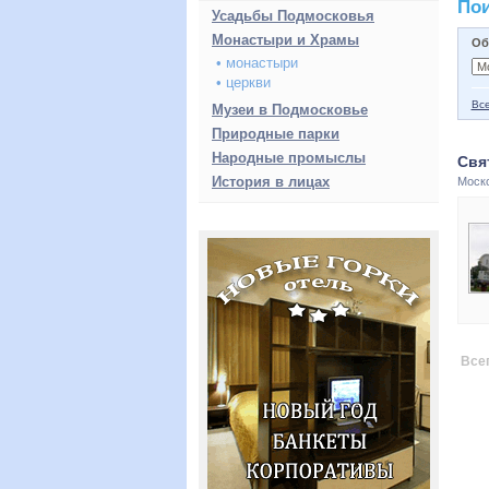
Пои
Усадьбы Подмосковья
Монастыри и Храмы
Об
• монастыри
• церкви
Вс
Музеи в Подмосковье
Природные парки
Народные промыслы
Свя
История в лицах
Моск
Всег