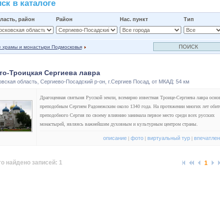
ск в каталоге
ласть, район
Район
Нас. пункт
Тип
е храмы и монастыри Подмосковья
то-Троицкая Сергиева лавра
овская область
,
Сергиево-Посадский р-он
,
г.Сергиев Посад
, от МКАД: 54 км
Драгоценная святыня Русской земли, всемирно известная Троице-Сергиева лавра осно
преподобным Сергием Радонежским около 1340 года. На протяжении многих лет обит
преподобного Сергия по своему влиянию занимала первое место среди всех русских
монастырей, являясь важнейшим духовным и культурным центром страны.
описание
фото
виртуальный тур
впечатле
|
|
|
о найдено записей: 1
1