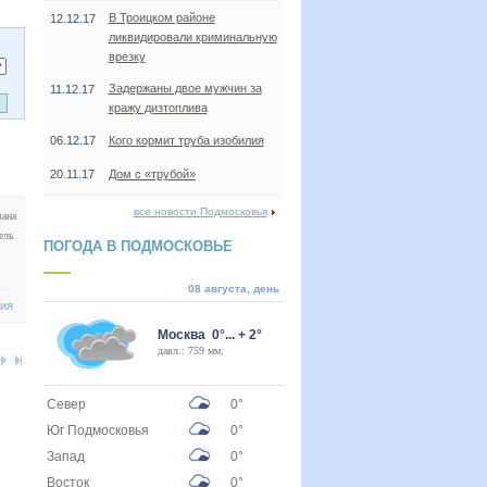
В Троицком районе
12.12.17
ликвидировали криминальную
врезку
Задержаны двое мужчин за
11.12.17
кражу дизтоплива
06.12.17
Кого кормит труба изобилия
20.11.17
Дом с «трубой»
все новости Подмосковья
вана
ель
ПОГОДА В ПОДМОСКОВЬЕ
08 августа, день
ния
Москва 0°... + 2°
давл.: 759 мм.
Север
0°
Юг Подмосковья
0°
Запад
0°
Восток
0°