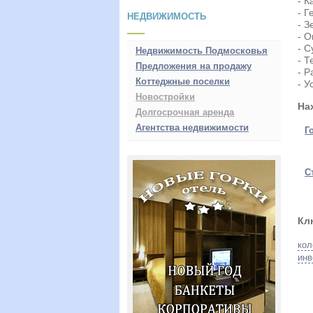
- К
- Г
НЕДВИЖИМОСТЬ
- З
- О
- С
Недвижимость Подмосковья
- Т
Предложения на продажу
- Р
Коттеджные поселки
- У
Новостройки
На
Долгосрочная аренда
Агентства недвижимости
Г
С
Кл
кол
инв