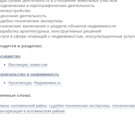
адастровая деятельность в отношении земельных участков
еодезическая и картографическая деятельность
емлеустройство
ценочная деятельность
удебно-технические экспертизы
ехнические заключения о разделе объектов недвижимости
азработка архитектурных, конструктивных решений
слуги в сфере операций с недвижимостью, консультационные услуг
ходится в разделах:
осударство
Инспекции, комиссии
троительство и недвижимость
,
Архитектура
Недвижимость
ючевые слова:
,
,
,
омна
коломенский район
судебно-технические экспертизы
техническая
ентаризация в коломенском районе