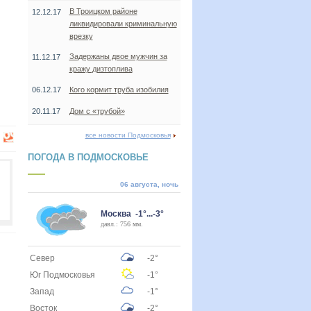
В Троицком районе
12.12.17
ликвидировали криминальную
врезку
Задержаны двое мужчин за
11.12.17
кражу дизтоплива
06.12.17
Кого кормит труба изобилия
20.11.17
Дом с «трубой»
все новости Подмосковья
ПОГОДА В ПОДМОСКОВЬЕ
06 августа, ночь
Москва -1°...-3°
давл.: 756 мм.
Север
-2°
Юг Подмосковья
-1°
Запад
-1°
Восток
-2°