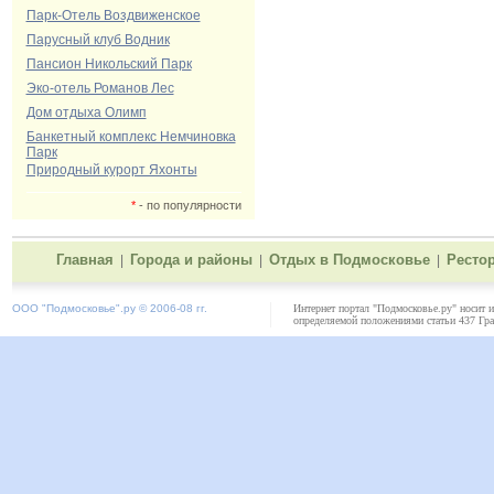
Парк-Отель Воздвиженское
Парусный клуб Водник
Пансион Никольский Парк
Эко-отель Романов Лес
Дом отдыха Олимп
Банкетный комплекс Немчиновка
Парк
Природный курорт Яхонты
*
- по популярности
Главная
Города и районы
Отдых в Подмосковье
Ресто
|
|
|
ООО "
Подмосковье"
.ру © 2006-08 гг.
Интернет портал "Подмосковье.ру" носит 
определяемой положениями статьи 437 Гра