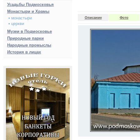
Усадьбы Подмосковья
Монастыри и Храмы
• монастыри
Описание
Фото
• церкви
Музеи в Подмосковье
Природные парки
Народные промыслы
История в лицах