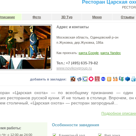
Ресторан Царская ох
РЕСТОР
Описание
Фото
3D Тур
Меню
Отзывы
Адрес и контакты
Московская область, Одинцовский р-он
п.Жуковка, дер.Жуковка, 186а
Как проехать:
карта Google
,
карта Yandex
Тел.: +7 (495) 635-79-82
www.novikovgroup.ru
добавить в закладки:
торан «Царская охота» — по всеобщему признанию — один 
их ресторанов русской кухни. И не только в столице. Впрочем, он 
ем столичный, «Царская охота» — ресторан загородный...
Подробное описан
Особенности заведения
емя работы:
Чт: с 12:00 до 24:00
Банкетный зал
Вип зона