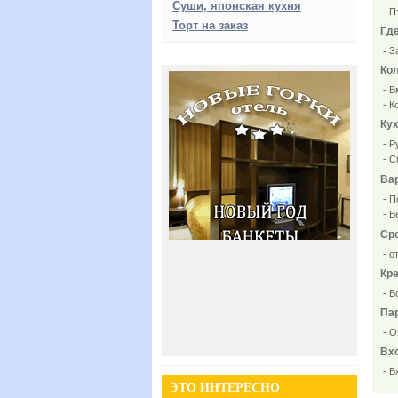
Суши, японская кухня
- Пт-
Торт на заказ
Где
- За
Кол
- Вм
- Кол
Кух
- Ру
- С
Ва
- По
- Ве
Сре
- от 
Кр
- Вс
Пар
- Ох
Вх
- Вх
ЭТО ИНТЕРЕСНО