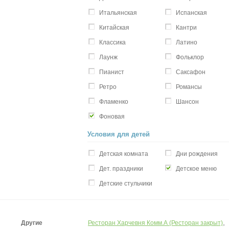
Итальянская
Испанская
Китайская
Кантри
Классика
Латино
Лаунж
Фольклор
Пианист
Саксафон
Ретро
Романсы
Фламенко
Шансон
Фоновая
Условия для детей
Детская комната
Дни рождения
Дет. праздники
Детское меню
Детские стульчики
,
Другие
Ресторан Харчевня Комм.А (Ресторан закрыт)