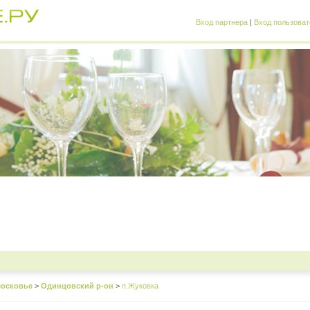
Вход партнера
|
Вход пользоват
осковье
>
Одинцовский р-он
>
п.Жуковка