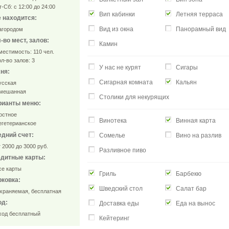
Сб: с 12:00 до 24:00
Вип кабинки
Летняя терраса
 находится:
Вид из окна
Панорамный вид
городом
-во мест, залов:
Камин
естимость: 110 чел.
-во залов: 3
У нас не курят
Сигары
ня:
Сигарная комната
Кальян
сская
мешанная
Столики для некурящих
рианты меню:
стное
Винотека
Винная карта
гетерианское
дний счет:
Сомелье
Вино на разлив
2000 до 3000 руб.
Разливное пиво
едитные карты:
е карты
Гриль
Барбекю
ковка:
Шведский стол
Салат бар
раняемая, бесплатная
од:
Доставка еды
Еда на вынос
од бесплатный
Кейтеринг