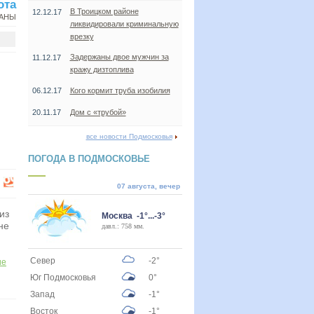
ота
В Троицком районе
12.12.17
АНЫ
ликвидировали криминальную
врезку
Задержаны двое мужчин за
11.12.17
кражу дизтоплива
06.12.17
Кого кормит труба изобилия
20.11.17
Дом с «трубой»
все новости Подмосковья
ПОГОДА В ПОДМОСКОВЬЕ
07 августа, вечер
из
Москва -1°...-3°
не
давл.: 758 мм.
Север
-2°
ие
Юг Подмосковья
0°
Запад
-1°
Восток
-1°