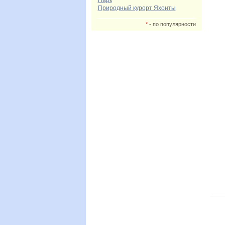
Парк
Природный курорт Яхонты
*
- по популярности