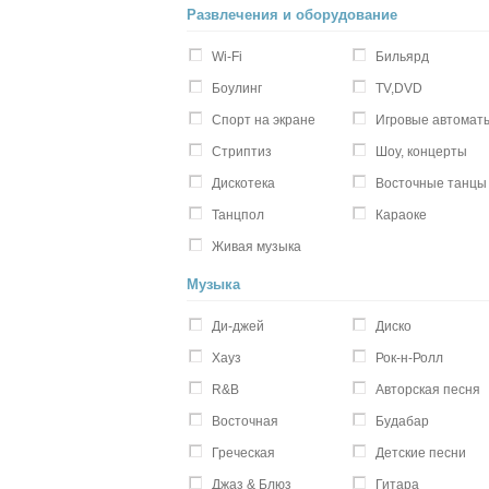
Развлечения и оборудование
Wi-Fi
Бильярд
Боулинг
TV,DVD
Спорт на экране
Игровые автомат
Стриптиз
Шоу, концерты
Дискотека
Восточные танцы
Танцпол
Караоке
Живая музыка
Музыка
Ди-джей
Диско
Хауз
Рок-н-Ролл
R&B
Авторская песня
Восточная
Будабар
Греческая
Детские песни
Джаз & Блюз
Гитара