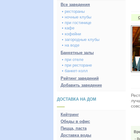
Все заведения
• рестораны
• ночные клубы
• при гостинице
• кафе
• кофейни
• загородные клубы
• на воде
Банкетные залы
• при отеле
• при ресторане
• банкет-холл
Рейтинг заведений
Добавить заведение
Рес
ДОСТАВКА НА ДОМ
лучш
совс
Кейтринг
Обеды в офис
Пицца, паста
Вр
Доставка воды
- Вс-