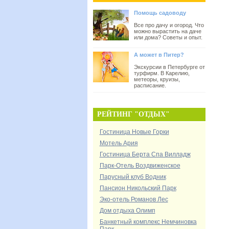
Помощь садоводу
Все про дачу и огород. Что
можно вырастить на даче
или дома? Советы и опыт.
А может в Питер?
Экскурсии в Петербурге от
турфирм. В Карелию,
метеоры, круизы,
расписание.
РЕЙТИНГ "ОТДЫХ"
Гостиница Новые Горки
Мотель Ария
Гостиница Берта Спа Вилладж
Парк-Отель Воздвиженское
Парусный клуб Водник
Пансион Никольский Парк
Эко-отель Романов Лес
Дом отдыха Олимп
Банкетный комплекс Немчиновка