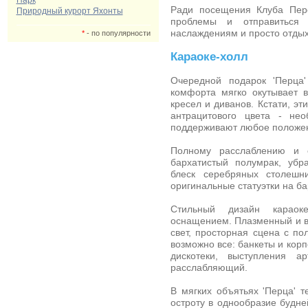
Парк
Ради посещения
Клуба Пер
Природный курорт Яхонты
проблемы и отправиться 
наслаждениям и просто отдых
*
- по популярности
Караоке-холл
Очередной подарок 'Перца'
комфорта мягко окутывает в
кресел и диванов. Кстати, э
антрацитового цвета - не
поддерживают любое положен
Полному расслаблению и о
бархатистый полумрак, убр
блеск серебряных столешн
оригинальные статуэтки на ба
Стильный дизайн караоке
оснащением. Плазменный и в
свет, просторная сцена с по
возможно все: банкеты и кор
дискотеки, выступления а
расслабляющий.
В мягких объятьях 'Перца' 
остроту в однообразие будне