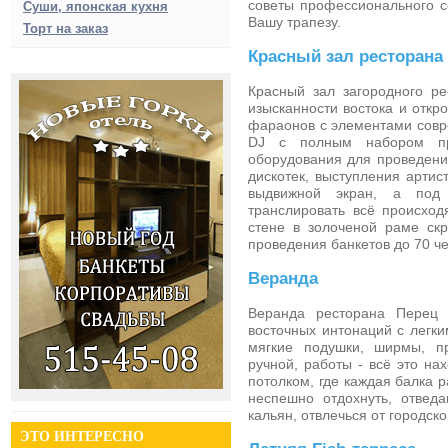
советы профессионального с
Суши, японская кухня
Вашу трапезу.
Торт на заказ
Красный зал ресторана
Красный зал загородного ре
изысканности востока и откро
фараонов с элементами совр
DJ с полным набором про
оборудования для проведени
дискотек, выступления артист
выдвижной экран, а под 
транслировать всё происход
стене в золоченой раме ск
проведения банкетов до 70 че
Веранда
Веранда ресторана Перец 
восточных интонаций с легк
мягкие подушки, ширмы, п
ручной, работы - всё это на
потолком, где каждая балка 
неспешно отдохнуть, отведа
кальян, отвлечься от городско
ЭТО ИНТЕРЕСНО