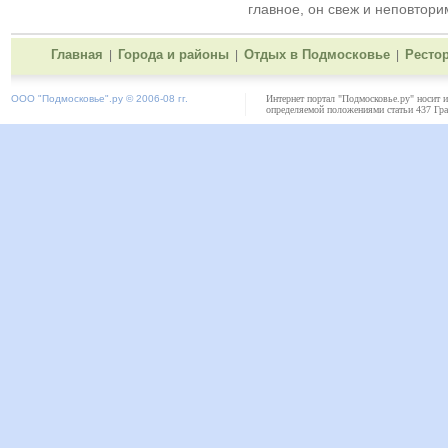
главное, он свеж и неповтори
Главная
Города и районы
Отдых в Подмосковье
Ресто
|
|
|
ООО "
Подмосковье"
.ру © 2006-08 гг.
Интернет портал "Подмосковье.ру" носит 
определяемой положениями статьи 437 Гра