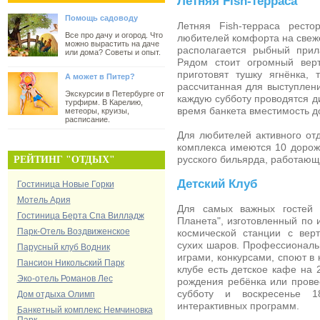
Летняя Fish-терраса
Помощь садоводу
Летняя Fish-терраса рест
Все про дачу и огород. Что
любителей комфорта на свеже
можно вырастить на даче
располагается рыбный прил
или дома? Советы и опыт.
Рядом стоит огромный вер
приготовят тушку ягнёнка, 
А может в Питер?
рассчитанная для выступлен
Экскурсии в Петербурге от
каждую субботу проводятся ди
турфирм. В Карелию,
время банкета вместимость д
метеоры, круизы,
расписание.
Для любителей активного отд
комплекса имеются 10 дороже
русского бильярда, работающ
РЕЙТИНГ "ОТДЫХ"
Детский Клуб
Гостиница Новые Горки
Мотель Ария
Для самых важных гостей с
Гостиница Берта Спа Вилладж
Планета", изготовленный по 
Парк-Отель Воздвиженское
космической станции с вер
сухих шаров. Профессиональ
Парусный клуб Водник
играми, конкурсами, споют в 
Пансион Никольский Парк
клубе есть
детское кафе
на 2
Эко-отель Романов Лес
рождения ребёнка или прове
субботу и воскресенье 1
Дом отдыха Олимп
интерактивных программ.
Банкетный комплекс Немчиновка