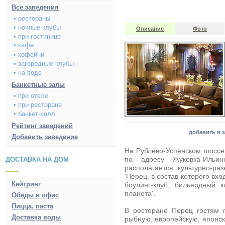
Все заведения
• рестораны
• ночные клубы
Описание
Фото
• при гостинице
• кафе
• кофейни
• загородные клубы
• на воде
Банкетные залы
• при отеле
• при ресторане
• банкет-холл
Рейтинг заведений
добавить в 
Добавить заведение
На Рублёво-Успенском шоссе,
по адресу Жуковка-Ильи
ДОСТАВКА НА ДОМ
располагается культурно-ра
'Перец
, в состав которого вхо
Кейтринг
боулинг-клуб, бильярдный 
планета'.
Обеды в офис
Пицца, паста
В ресторане Перец
гостям п
Доставка воды
рыбную, европейскую, японск