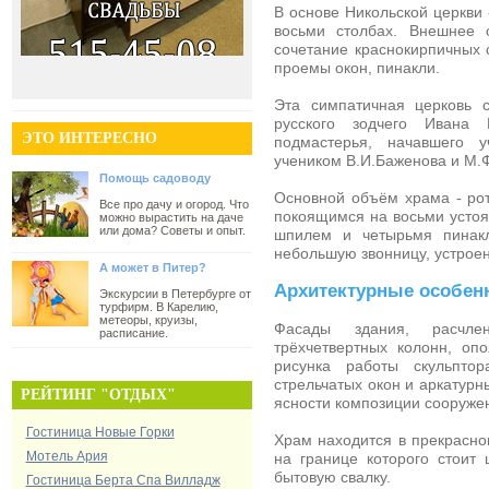
В основе
Никольской церкви
восьми столбах. Внешнее 
сочетание краснокирпичных 
проемы окон, пинакли.
Эта симпатичная церковь 
русского зодчего Ивана 
ЭТО ИНТЕРЕСНО
подмастерья, начавшего 
учеником В.И.Баженова и М.Ф
Помощь садоводу
Основной объём храма - ро
Все про дачу и огород. Что
покоящимся на восьми устоях
можно вырастить на даче
или дома? Советы и опыт.
шпилем и четырьмя пинакл
небольшую звонницу, устроен
А может в Питер?
Архитектурные особен
Экскурсии в Петербурге от
турфирм. В Карелию,
метеоры, круизы,
Фасады здания, расчле
расписание.
трёхчетвертных колонн, о
рисунка работы скульпто
стрельчатых окон и аркатурн
РЕЙТИНГ "ОТДЫХ"
ясности композиции сооруже
Гостиница Новые Горки
Храм находится в прекрасном
Мотель Ария
на границе которого стоит
бытовую свалку.
Гостиница Берта Спа Вилладж