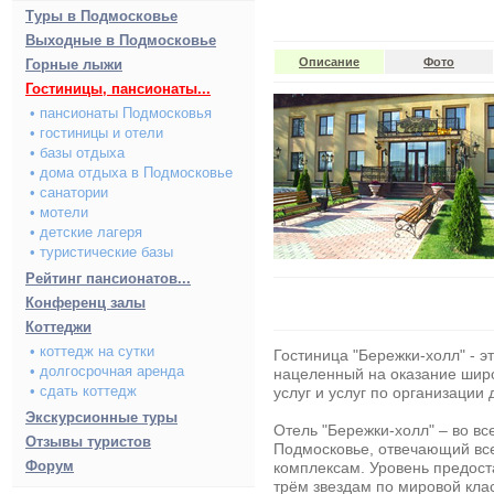
Туры в Подмосковье
Выходные в Подмосковье
Описание
Фото
Горные лыжи
Гостиницы, пансионаты...
• пансионаты Подмосковья
• гостиницы и отели
• базы отдыха
• дома отдыха в Подмосковье
• санатории
• мотели
• детские лагеря
• туристические базы
Рейтинг пансионатов...
Конференц залы
Коттеджи
• коттедж на сутки
Гостиница "Бережки-холл"
- э
• долгосрочная аренда
нацеленный на оказание широ
• сдать коттедж
услуг и услуг по организации 
Экскурсионные туры
Отель "Бережки-холл"
– во вс
Отзывы туристов
Подмосковье
, отвечающий вс
Форум
комплексам. Уровень предост
трём звездам по мировой кл