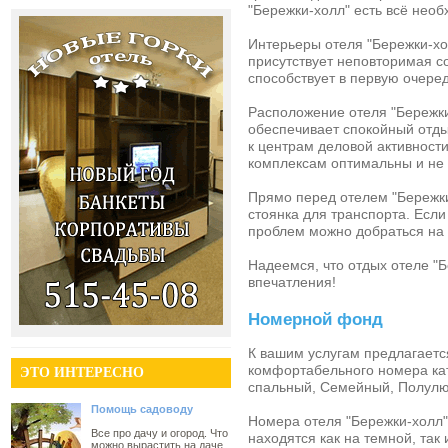
"Бережки-холл"
есть всё необ
Интерьеры
отеля "Бережки-хо
присутствует неповторимая 
способствует в первую очере
Расположение
отеля "Бережк
обеспечивает спокойный отды
к центрам деловой активност
комплексам оптимальны и не
Прямо перед
отелем "Бережк
стоянка для транспорта. Если 
проблем можно добраться на 
Надеемся, что
отдых отеле "
впечатления!
Номерной фонд
К вашим услугам предлагает
комфортабельного номера кат
ЭТО ИНТЕРЕСНО
спальный, Семейный, Полулю
Помощь садоводу
Номера отеля "Бережки-холл"
Все про дачу и огород. Что
находятся как на темной, так 
можно вырастить на даче