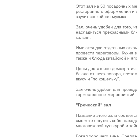
Этот зал на 50 посадочных м
ресторанного оформления и в
звучит спокойная музыка.
Зал, очень удобен для того, 
насладиться прекрасными блю
кальян.
Имеются две отдельных откры
провести переговоры. Кухня 
также и блюда китайской и яп
Цены достаточно демократичн
блюда от шеф-повара, поэтом
вкусу и "по кошельку".
Зал очень удобен для проведе
торжественных мероприятий. К
"Греческий" зал
Название этого зала соответс
сможете ощутить себя, нахо
многовековой культурой и тай
Бокал хорошего вина, Средиз