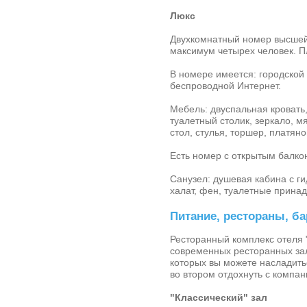
Люкс
Двухкомнатный номер высшей 
максимум четырех человек. Пл
В номере имеется: городской
беспроводной Интернет.
Мебель: двуспальная кровать,
туалетный столик, зеркало, 
стол, стулья, торшер, платян
Есть номер с открытым балко
Санузел: душевая кабина с ги
халат, фен, туалетные принад
Питание, рестораны, б
Ресторанный комплекс
отеля 
современных ресторанных зала
которых вы можете насладить
во втором отдохнуть с компан
"Классический" зал