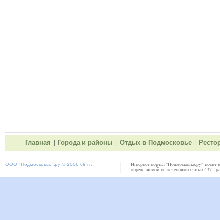
Главная
Города и районы
Отдых в Подмосковье
Ресто
|
|
|
ООО "
Подмосковье"
.ру © 2006-08 гг.
Интернет портал "Подмосковье.ру" носит 
определяемой положениями статьи 437 Гра