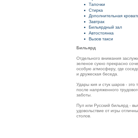
Тапочки
Стирка
Дополнительная кроват
Завтрак
Бильярдный зал
Автостоянка
Вызов такси
Бильярд
Отдельного внимания заслужи
зеленое сукно прекрасно соч
особую атмосферу, где сосед
и дружеская беседа.
Удары кия и стук шаров - это
после напряженного трудового
заботы.
Пул или Русский бильярд - вы
удовольствие от игры отличн
столов.