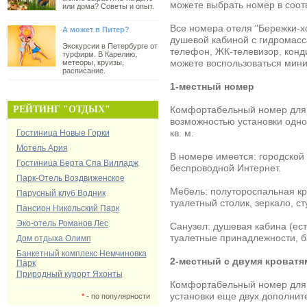
можете выбрать номер в соот
или дома? Советы и опыт.
Все номера
отеля "Бережки-х
А может в Питер?
душевой кабиной с гидромасс
Экскурсии в Петербурге от
телефон, ЖК-телевизор, конд
турфирм. В Карелию,
можете воспользоваться мин
метеоры, круизы,
расписание.
1-местный номер
РЕЙТИНГ "ОТДЫХ"
Комфортабельный номер для 
возможностью установки одно
кв. м.
Гостиница Новые Горки
Мотель Ария
В номере имеется: городской
Гостиница Берта Спа Вилладж
беспроводной Интернет.
Парк-Отель Воздвиженское
Мебель: полутороспальная кр
Парусный клуб Водник
туалетный столик, зеркало, с
Пансион Никольский Парк
Эко-отель Романов Лес
Санузел: душевая кабина (ест
туалетные принадлежности, б
Дом отдыха Олимп
Банкетный комплекс Немчиновка
2-местный с двумя кроватя
Парк
Природный курорт Яхонты
Комфортабельный номер для 
установки еще двух дополните
*
- по популярности