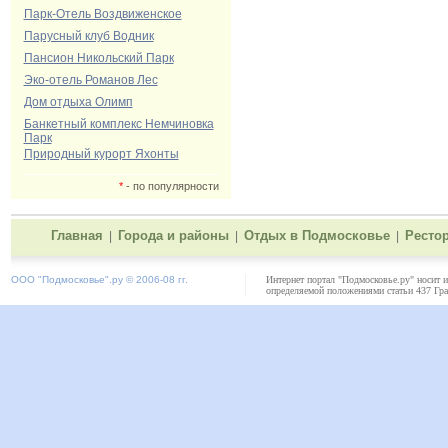
Парк-Отель Воздвиженское
Парусный клуб Водник
Пансион Никольский Парк
Эко-отель Романов Лес
Дом отдыха Олимп
Банкетный комплекс Немчиновка
Парк
Природный курорт Яхонты
*
- по популярности
Главная
Города и районы
Отдых в Подмосковье
Ресто
|
|
|
ООО "
Подмосковье"
.ру © 2006-08 гг.
Интернет портал "Подмосковье.ру" носит 
определяемой положениями статьи 437 Гра