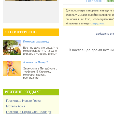
|
Flash плеер
Просмо
Для просмотра панорамы наведите 
клавишу мышки задайте направление
панорамы на Flash, необходимо чтоб
Установить плеер -
загрузить
.
ЭТО ИНТЕРЕСНО
добавить в 
Помощь садоводу
Все про дачу и огород. Что
В настоящее время нет ни
можно вырастить на даче
или дома? Советы и опыт.
А может в Питер?
Экскурсии в Петербурге от
турфирм. В Карелию,
метеоры, круизы,
расписание.
РЕЙТИНГ "ОТДЫХ"
Гостиница Новые Горки
Мотель Ария
Гостиница Берта Спа Вилладж