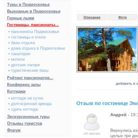
Туры в Подмосковье
Выходные в Подмосковье
Описание
Фото
Горные лыжи
Гостиницы, пансионаты...
• пансионаты Подмосковья
• гостиницы и отели
• базы отдыха
• дома отдыха в Подмосковье
• санатории
• мотели
• детские лагеря
• туристические базы
Рейтинг пансионатов...
добавить в 
Конференц залы
Коттеджи
• коттедж на сутки
Отзыв по гостинице Эм
• долгосрочная аренда
• сдать коттедж
Андрей
- 19.
Экскурсионные туры
Отзывы туристов
Форум
Вернулись из
целых три дн