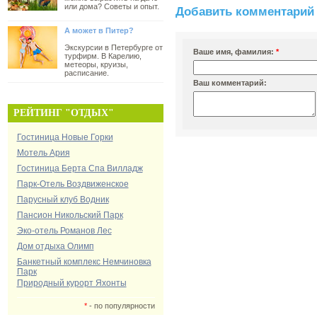
или дома? Советы и опыт.
Добавить комментарий 
А может в Питер?
Экскурсии в Петербурге от
Ваше имя, фамилия:
*
турфирм. В Карелию,
метеоры, круизы,
расписание.
Ваш комментарий:
РЕЙТИНГ "ОТДЫХ"
Гостиница Новые Горки
Мотель Ария
Гостиница Берта Спа Вилладж
Парк-Отель Воздвиженское
Парусный клуб Водник
Пансион Никольский Парк
Эко-отель Романов Лес
Дом отдыха Олимп
Банкетный комплекс Немчиновка
Парк
Природный курорт Яхонты
*
- по популярности