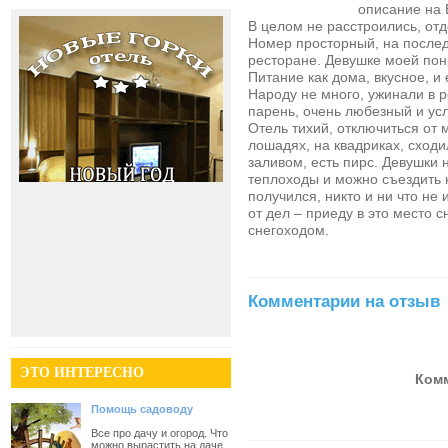
описание на 
В целом не расстроились, отд
Номер просторный, на послед
ресторане. Девушке моей пон
Питание как дома, вкусное, и
Народу не много, ужинали в 
парень, очень любезный и ус
Отель тихий, отключиться от 
лошадях, на квадриках, сходи
заливом, есть пирс. Девушки 
теплоходы и можно съездить н
получился, никто и ни что не
от дел – приеду в это место 
снегоходом.
Комментарии на отзыв
ЭТО ИНТЕРЕСНО
Комм
Помощь садоводу
Все про дачу и огород. Что
можно вырастить на даче