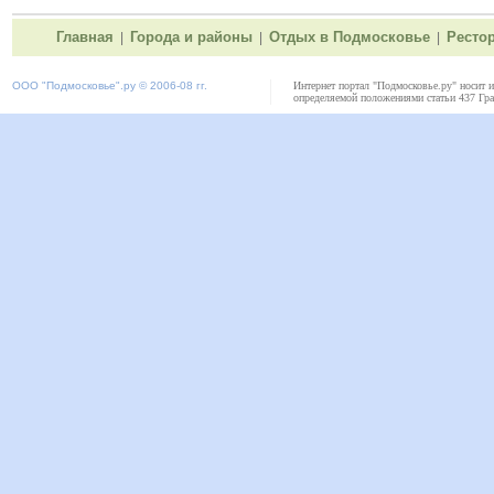
Главная
Города и районы
Отдых в Подмосковье
Ресто
|
|
|
ООО "
Подмосковье"
.ру © 2006-08 гг.
Интернет портал "Подмосковье.ру" носит 
определяемой положениями статьи 437 Гра