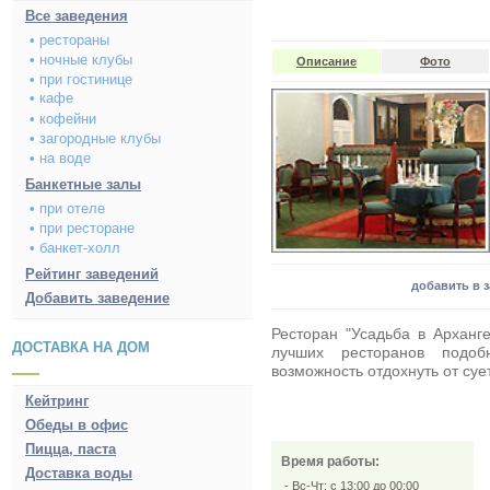
Все заведения
• рестораны
• ночные клубы
Описание
Фото
• при гостинице
• кафе
• кофейни
• загородные клубы
• на воде
Банкетные залы
• при отеле
• при ресторане
• банкет-холл
Рейтинг заведений
добавить в 
Добавить заведение
Ресторан "Усадьба в Арханг
ДОСТАВКА НА ДОМ
лучших ресторанов подоб
возможность отдохнуть от суе
Кейтринг
Обеды в офис
Пицца, паста
Время работы:
Доставка воды
- Вс-Чт: с 13:00 до 00:00