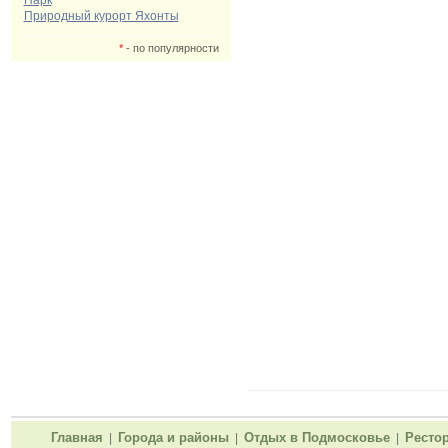
Парк
Природный курорт Яхонты
*
- по популярности
Главная
Города и районы
Отдых в Подмосковье
Ресто
|
|
|