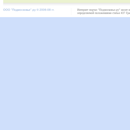
ООО "
Подмосковье"
.ру © 2006-08 гг.
Интернет портал "Подмосковье.ру" носит 
определяемой положениями статьи 437 Гра