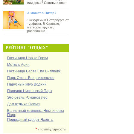
или дома? Советы и опыт.
А может в Питер?
Экскурсии в Петербурге от
турфирм. В Карелию,
метеоры, круизы,
расписание.
РЕЙТИНГ "ОТДЫХ"
Гостиница Новые Горки
Мотель Ария
Гостиница Берта Спа Вилладж
Парк-Отель Воздвиженское
Парусный клуб Водник
Пансион Никольский Парк
Эко-отель Романов Лес
Дом отдыха Олимп
Банкетный комплекс Немчиновка
Парк
Природный курорт Яхонты
*
- по популярности