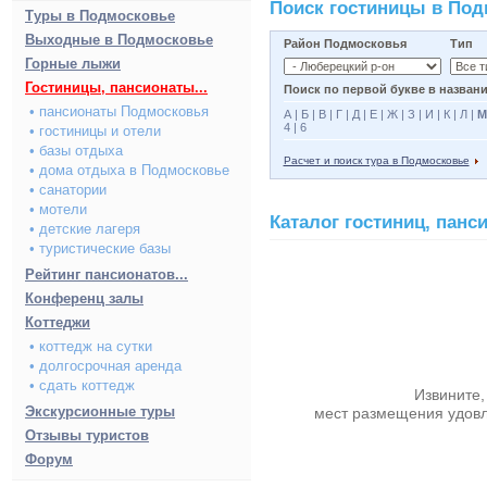
Поиск гостиницы в По
Туры в Подмосковье
Выходные в Подмосковье
Район Подмосковья
Тип
Горные лыжи
Гостиницы, пансионаты...
Поиск по первой букве в названи
• пансионаты Подмосковья
А
|
Б
|
В
|
Г
|
Д
|
Е
|
Ж
|
З
|
И
|
К
|
Л
|
М
4
|
6
• гостиницы и отели
• базы отдыха
Расчет и поиск тура в Подмосковье
• дома отдыха в Подмосковье
• санатории
• мотели
Каталог гостиниц, пан
• детские лагеря
• туристические базы
Рейтинг пансионатов...
Конференц залы
Коттеджи
• коттедж на сутки
• долгосрочная аренда
• сдать коттедж
Извините,
Экскурсионные туры
мест размещения удов
Отзывы туристов
Форум