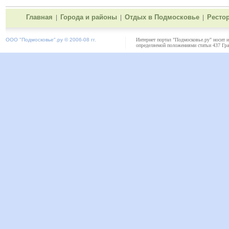
Главная
Города и районы
Отдых в Подмосковье
Ресто
|
|
|
ООО "
Подмосковье"
.ру © 2006-08 гг.
Интернет портал "Подмосковье.ру" носит 
определяемой положениями статьи 437 Гра