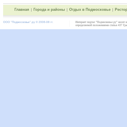
Главная
Города и районы
Отдых в Подмосковье
Ресто
|
|
|
ООО "
Подмосковье"
.ру © 2006-08 гг.
Интернет портал "Подмосковье.ру" носит 
определяемой положениями статьи 437 Гра