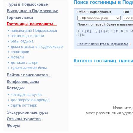
Поиск гостиницы в По
Туры в Подмосковье
Выходные в Подмосковье
Район Подмосковья
Тип
Горные лыжи
Гостиницы, пансионаты...
Поиск по первой букве в названи
• пансионаты Подмосковья
А
|
Б
|
В
|
Г
|
Д
|
Е
|
Ж
|
З
|
И
|
К
|
Л
|
М
4
|
6
• гостиницы и отели
• базы отдыха
Расчет и поиск тура в Подмосковье
• дома отдыха в Подмосковье
• санатории
• мотели
Каталог гостиниц, пан
• детские лагеря
• туристические базы
Рейтинг пансионатов...
Конференц залы
Коттеджи
• коттедж на сутки
• долгосрочная аренда
• сдать коттедж
Извините,
Экскурсионные туры
мест размещения удов
Отзывы туристов
Форум