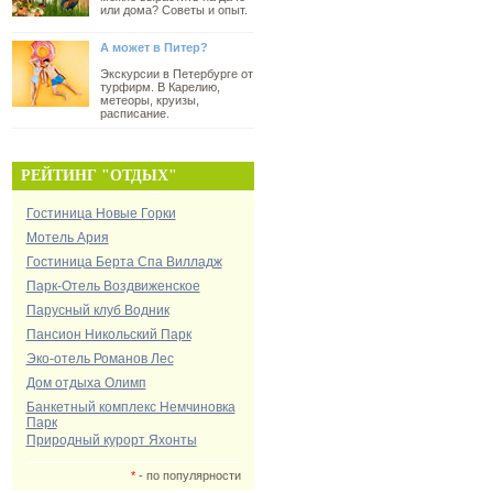
или дома? Советы и опыт.
А может в Питер?
Экскурсии в Петербурге от
турфирм. В Карелию,
метеоры, круизы,
расписание.
РЕЙТИНГ "ОТДЫХ"
Гостиница Новые Горки
Мотель Ария
Гостиница Берта Спа Вилладж
Парк-Отель Воздвиженское
Парусный клуб Водник
Пансион Никольский Парк
Эко-отель Романов Лес
Дом отдыха Олимп
Банкетный комплекс Немчиновка
Парк
Природный курорт Яхонты
*
- по популярности