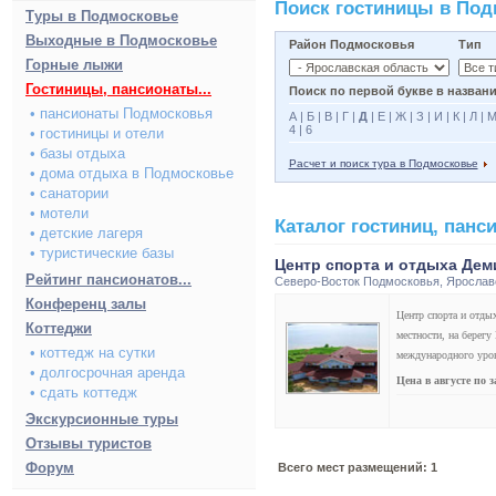
Поиск гостиницы в По
Туры в Подмосковье
Выходные в Подмосковье
Район Подмосковья
Тип
Горные лыжи
Гостиницы, пансионаты...
Поиск по первой букве в названи
• пансионаты Подмосковья
А
|
Б
|
В
|
Г
|
Д
|
Е
|
Ж
|
З
|
И
|
К
|
Л
|
4
|
6
• гостиницы и отели
• базы отдыха
Расчет и поиск тура в Подмосковье
• дома отдыха в Подмосковье
• санатории
• мотели
Каталог гостиниц, пан
• детские лагеря
• туристические базы
Центр спорта и отдыха Дем
Рейтинг пансионатов...
Северо-Восток Подмосковья
,
Ярослав
Конференц залы
Центр спорта и отды
Коттеджи
местности, на берег
• коттедж на сутки
международного уро
• долгосрочная аренда
Цена в августе по 
• сдать коттедж
Экскурсионные туры
Отзывы туристов
Форум
Всего мест размещений: 1