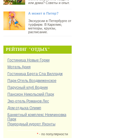
или дома? Советы и опыт.
А может в Питер?
Экскурсии в Петербурге от
турфирм. В Карелию,
метеоры, круизы,
расписание.
РЕЙТИНГ "ОТДЫХ"
Гостиница Новые Горки
Мотель Ария
Гостиница Берта Спа Вилладж
Парк-Отель Воздвиженское
Парусный клуб Водник
Пансион Никольский Парк
Эко-отель Романов Лес
Дом отдыха Олимп
Банкетный комплекс Немчиновка
Парк
Природный курорт Яхонты
*
- по популярности