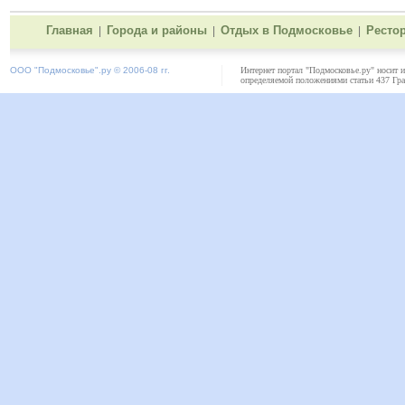
Главная
Города и районы
Отдых в Подмосковье
Ресто
|
|
|
ООО "
Подмосковье"
.ру © 2006-08 гг.
Интернет портал "Подмосковье.ру" носит 
определяемой положениями статьи 437 Гра