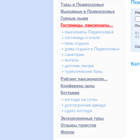
Пои
Туры в Подмосковье
Выходные в Подмосковье
Ра
Горные лыжи
Гостиницы, пансионаты...
По
• пансионаты Подмосковья
А
|
4
|
• гостиницы и отели
• базы отдыха
Рас
• дома отдыха в Подмосковье
• санатории
• мотели
Кат
• детские лагеря
• туристические базы
Рейтинг пансионатов...
Конференц залы
Коттеджи
• коттедж на сутки
• долгосрочная аренда
• сдать коттедж
Экскурсионные туры
Отзывы туристов
Форум