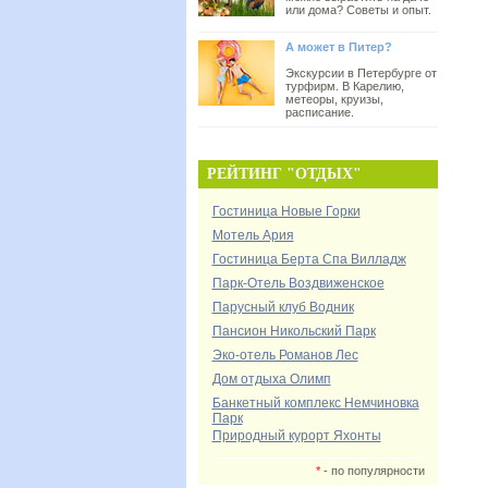
или дома? Советы и опыт.
А может в Питер?
Экскурсии в Петербурге от
турфирм. В Карелию,
метеоры, круизы,
расписание.
РЕЙТИНГ "ОТДЫХ"
Гостиница Новые Горки
Мотель Ария
Гостиница Берта Спа Вилладж
Парк-Отель Воздвиженское
Парусный клуб Водник
Пансион Никольский Парк
Эко-отель Романов Лес
Дом отдыха Олимп
Банкетный комплекс Немчиновка
Парк
Природный курорт Яхонты
*
- по популярности