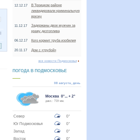
В Троицком районе
12.12.17
ликвидировали криминальную
врезку
Задержаны двое мужчин за
11.12.17
кражу дизтоплива
|
06.12.17
Кого кормит труба изобилия
20.11.17
Дом с «трубой»
все новости Подмосковья
ПОГОДА В ПОДМОСКОВЬЕ
08 августа, день
Москва 0°... + 2°
давл.: 759 мм.
Север
0°
Юг Подмосковья
0°
Запад
0°
Восток
0°