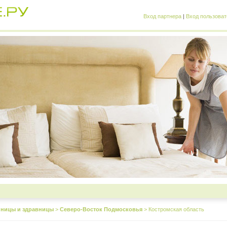
Вход партнера
|
Вход пользоват
иницы и здравницы
>
Северо-Восток Подмосковья
>
Костромская область