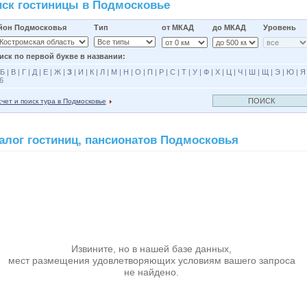
ск гостиницы в Подмосковье
йон Подмосковья
Тип
от МКАД
до МКАД
Уровень
иск по первой букве в названии:
Б
|
В
|
Г
|
Д
|
Е
|
Ж
|
З
|
И
|
К
|
Л
|
М
|
Н
|
О
|
П
|
Р
|
С
|
Т
|
У
|
Ф
|
Х
|
Ц
|
Ч
|
Ш
|
Щ
|
Э
|
Ю
|
Я
6
чет и поиск тура в Подмосковье
алог гостиниц, пансионатов Подмосковья
Извините, но в нашей базе данных,
мест размещения удовлетворяющих условиям вашего запроса
не найдено.