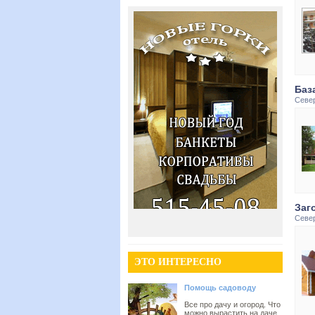
Баз
Севе
Заг
Севе
ЭТО ИНТЕРЕСНО
Помощь садоводу
Все про дачу и огород. Что
можно вырастить на даче