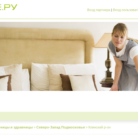
Вход партнера
|
Вход пользоват
иницы и здравницы
>
Северо-Запад Подмосковья
>
Клинский р-он