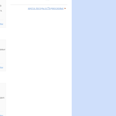
69
карта погоды в Подмосковье
а.
вы
ковье
вы
тдых
вы