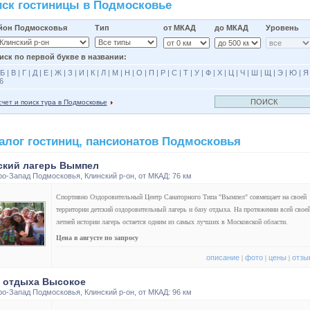
ск гостиницы в Подмосковье
йон Подмосковья
Тип
от МКАД
до МКАД
Уровень
иск по первой букве в названии:
Б
|
В
|
Г
|
Д
|
Е
|
Ж
|
З
|
И
|
К
|
Л
|
М
|
Н
|
О
|
П
|
Р
|
С
|
Т
|
У
|
Ф
|
Х
|
Ц
|
Ч
|
Ш
|
Щ
|
Э
|
Ю
|
Я
6
чет и поиск тура в Подмосковье
алог гостиниц, пансионатов Подмосковья
ский лагерь Вымпел
ро-Запад Подмосковья
,
Клинский р-он
, от МКАД: 76 км
Спортивно Оздоровительный Центр Санаторного Типа "Вымпел" совмещает на своей
территории детский оздоровительный лагерь и базу отдыха. На протяжении всей свое
летней истории лагерь остается одним из самых лучших в Московской области.
Цена в августе по запросу
описание
фото
цены
отзы
|
|
|
 отдыха Высокое
ро-Запад Подмосковья
,
Клинский р-он
, от МКАД: 96 км