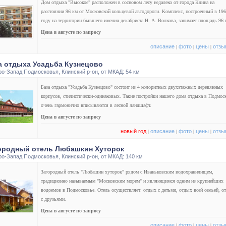
Дом отдыха "Высокое" расположен в сосновом лесу недалеко от города Клина на
расстоянии 96 км от Московской кольцевой автодороги. Комплекс, построенный в 19
году на территории бывшего имения декабриста Н. А. Волкова, занимает площадь 96 г
Цена в августе по запросу
описание
фото
цены
отзы
|
|
|
а отдыха Усадьба Кузнецово
ро-Запад Подмосковья
,
Клинский р-он
, от МКАД: 54 км
База отдыха "Усадьба Кузнецово" состоит из 4 колоритных двухэтажных деревянных
корпусов, стилистически-одинаковых. Такие постройки нашего дома отдыха в Подмос
очень гармонично вписываются в лесной ландшафт.
Цена в августе по запросу
новый год
описание
фото
цены
отзы
|
|
|
|
ородный отель Любашкин Хуторок
ро-Запад Подмосковья
,
Клинский р-он
, от МКАД: 140 км
Загородный отель "Любашин хуторок" рядом с Иваньковским водохранилищем,
традиционно называемым "Московским морем" и являющимся одним из крупнейших
водоемов в Подмосковье. Отель осуществляет: отдых с детьми, отдых всей семьей, о
с друзьями.
Цена в августе по запросу
описание
фото
цены
отзы
|
|
|