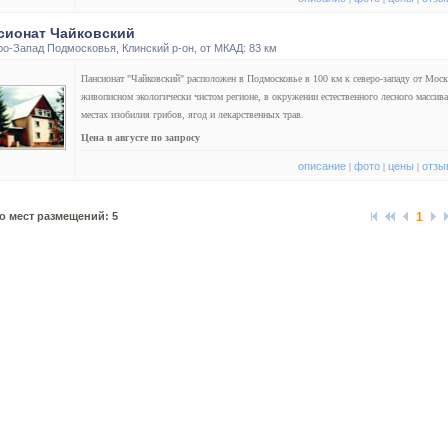
сионат Чайковский
ро-Запад Подмосковья
,
Клинский р-он
, от МКАД: 83 км
Пансионат "Чайковский" расположен в Подмосковье в 100 км к северо-западу от Мос
живописном экологически чистом регионе, в окружении естественного лесного массива
местах изобилия грибов, ягод и лекарственных трав.
Цена в августе по запросу
описание
фото
цены
отзы
|
|
|
о мест размещений: 5
1