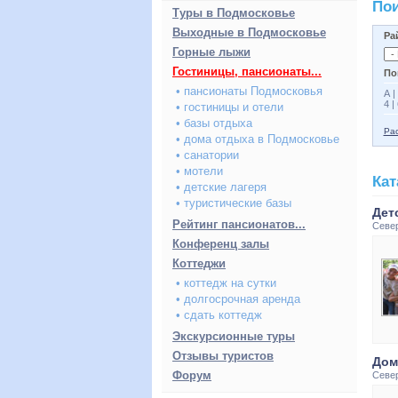
Пои
Туры в Подмосковье
Выходные в Подмосковье
Ра
Горные лыжи
Гостиницы, пансионаты...
По
• пансионаты Подмосковья
А
|
4
|
• гостиницы и отели
• базы отдыха
Рас
• дома отдыха в Подмосковье
• санатории
• мотели
Кат
• детские лагеря
• туристические базы
Дет
Рейтинг пансионатов...
Севе
Конференц залы
Коттеджи
• коттедж на сутки
• долгосрочная аренда
• сдать коттедж
Экскурсионные туры
Отзывы туристов
Дом
Форум
Севе