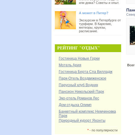
или дома? Советы и опыт.
Пан
А может в Питер?
Севе
Экскурсии в Петербурге от
турфирм. В Карелию,
метеоры, круизы,
расписание.
РЕЙТИНГ "ОТДЫХ"
Гостиница Новые Горки
Мотель Ария
Всег
Гостиница Берта Спа Вилладж
Парк-Отель Воздвиженское
Парусный клуб Водник
Пансион Никольский Парк
Эко-отель Романов Лес
Дом отдыха Олимп
Банкетный комплекс Немчиновка
Парк
Природный курорт Яхонты
*
- по популярности