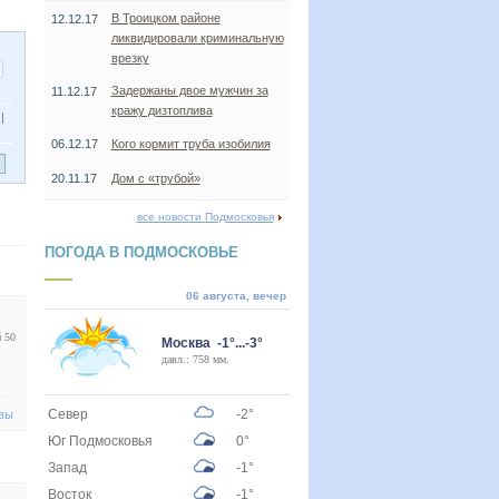
В Троицком районе
12.12.17
ликвидировали криминальную
врезку
Задержаны двое мужчин за
11.12.17
кражу дизтоплива
|
06.12.17
Кого кормит труба изобилия
20.11.17
Дом с «трубой»
все новости Подмосковья
ПОГОДА В ПОДМОСКОВЬЕ
06 августа, вечер
й 50
Москва -1°...-3°
давл.: 758 мм.
Север
-2°
вы
Юг Подмосковья
0°
Запад
-1°
Восток
-1°