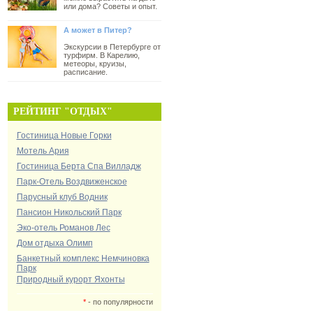
или дома? Советы и опыт.
А может в Питер?
Экскурсии в Петербурге от
турфирм. В Карелию,
метеоры, круизы,
расписание.
РЕЙТИНГ "ОТДЫХ"
Гостиница Новые Горки
Мотель Ария
Гостиница Берта Спа Вилладж
Парк-Отель Воздвиженское
Парусный клуб Водник
Пансион Никольский Парк
Эко-отель Романов Лес
Дом отдыха Олимп
Банкетный комплекс Немчиновка
Парк
Природный курорт Яхонты
*
- по популярности