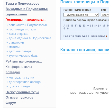
Поиск гостиницы в По
Туры в Подмосковье
Выходные в Подмосковье
Район Подмосковья
Тип
Горные лыжи
Гостиницы, пансионаты...
Поиск по первой букве в названи
• пансионаты Подмосковья
А
|
Б
|
В
|
Г
|
Д
|
Е
|
Ж
|
З
|
И
|
К
|
Л
|
4
|
6
• гостиницы и отели
• базы отдыха
Расчет и поиск тура в Подмосковье
• дома отдыха в Подмосковье
• санатории
• мотели
Каталог гостиниц, пан
• детские лагеря
• туристические базы
Рейтинг пансионатов...
Конференц залы
Коттеджи
• коттедж на сутки
• долгосрочная аренда
• сдать коттедж
Извините,
Экскурсионные туры
мест размещения удов
Отзывы туристов
Форум