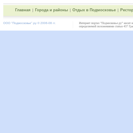
Главная
Города и районы
Отдых в Подмосковье
Ресто
|
|
|
ООО "
Подмосковье"
.ру © 2006-08 гг.
Интернет портал "Подмосковье.ру" носит 
определяемой положениями статьи 437 Гра