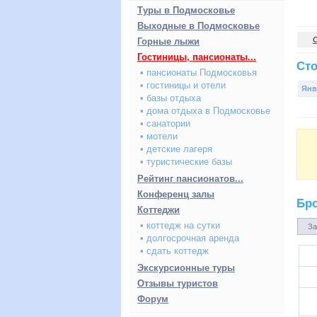
Туры в Подмосковье
Выходные в Подмосковье
Горные лыжи
Гостиницы, пансионаты...
Сто
• пансионаты Подмосковья
• гостиницы и отели
Янв
• базы отдыха
• дома отдыха в Подмосковье
• санатории
• мотели
• детские лагеря
• туристические базы
Рейтинг пансионатов...
Конференц залы
Бр
Коттеджи
• коттедж на сутки
За
• долгосрочная аренда
• сдать коттедж
Экскурсионные туры
Отзывы туристов
Форум