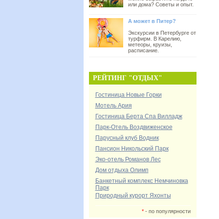
или дома? Советы и опыт.
А может в Питер?
Экскурсии в Петербурге от
турфирм. В Карелию,
метеоры, круизы,
расписание.
РЕЙТИНГ "ОТДЫХ"
Гостиница Новые Горки
Мотель Ария
Гостиница Берта Спа Вилладж
Парк-Отель Воздвиженское
Парусный клуб Водник
Пансион Никольский Парк
Эко-отель Романов Лес
Дом отдыха Олимп
Банкетный комплекс Немчиновка
Парк
Природный курорт Яхонты
*
- по популярности