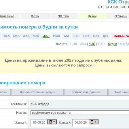
КСК Отр
ОТЕЛИ И ПАНСИО
Описание
Фото
3D Тур
Цены
Отзывы
имость номера в будни за сутки
Фев
Мар
Апр
Май
Июн
Июл
Авг
Сен
Окт
Ноя
Дек
Новый го
валюта:
RUB
|
USD
|
EUR
|
GBP
Будни
/
Выхо
Цены на проживание в июне 2027 года не опубликованы.
Цены высылаются по запросу.
онирование номера
явка
Дополнительные услуги
Контактные данные
Пожелани
Гостиница:
КСК Отрада
Номер:
Заезд
*
:
Выезд
*
: