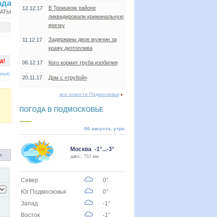
ада
В Троицком районе
12.12.17
НАТЫ
ликвидировали криминальную
врезку
Задержаны двое мужчин за
11.12.17
кражу дизтоплива
д!
06.12.17
Кого кормит труба изобилия
дные
20.11.17
Дом с «трубой»
все новости Подмосковья
ПОГОДА В ПОДМОСКОВЬЕ
06 августа, утро
Москва -1°...-3°
я
давл.: 753 мм.
Север
0°
Юг Подмосковья
0°
Запад
-1°
Восток
-1°