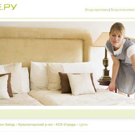
Вход партнера
|
Вход пользоват
ро-Запад
>
Красногорский р-он
>
КСК Отрада
>
Цены