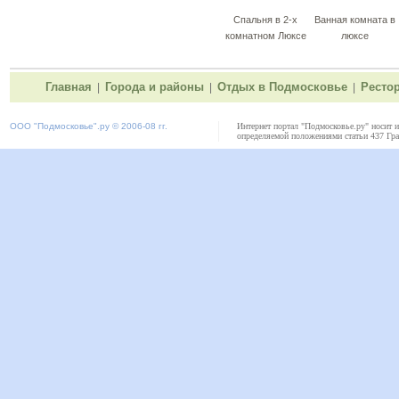
Спальня в 2-х
Ванная комната в
комнатном Люксе
люксе
Главная
Города и районы
Отдых в Подмосковье
Ресто
|
|
|
ООО "
Подмосковье"
.ру © 2006-08 гг.
Интернет портал "Подмосковье.ру" носит 
определяемой положениями статьи 437 Гра