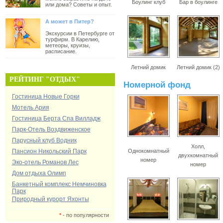
Боулинг клуб
Бар в боулинге
или дома? Советы и опыт.
А может в Питер?
Экскурсии в Петербурге от
турфирм. В Карелию,
метеоры, круизы,
расписание.
Летний домик
Летний домик (2)
РЕЙТИНГ "ОТДЫХ"
Номерной фонд
Гостиница Новые Горки
Мотель Ария
Гостиница Берта Спа Вилладж
Парк-Отель Воздвиженское
Парусный клуб Водник
Холл,
Пансион Никольский Парк
Однокомнатный
двухкомнатный
номер
Эко-отель Романов Лес
номер
Дом отдыха Олимп
Банкетный комплекс Немчиновка
Парк
Природный курорт Яхонты
*
- по популярности