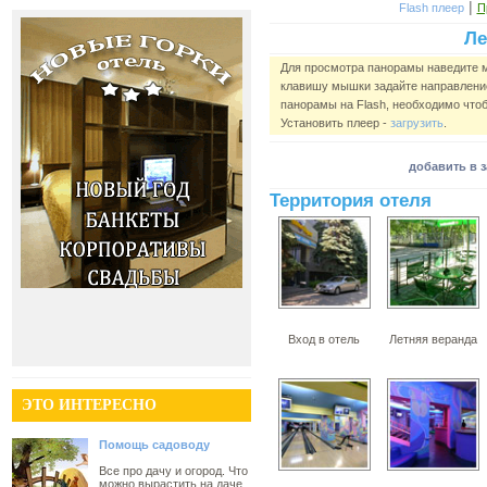
|
Flash плеер
П
Ле
Для просмотра панорамы наведите 
клавишу мышки задайте направление
панорамы на Flash, необходимо чтоб
Установить плеер -
загрузить
.
добавить в 
Территория отеля
Вход в отель
Летняя веранда
ЭТО ИНТЕРЕСНО
Помощь садоводу
Все про дачу и огород. Что
можно вырастить на даче