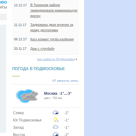
ово
В Троицком районе
12.12.17
НАТЫ
ликвидировали криминальную
врезку
Задержаны двое мужчин за
11.12.17
кражу дизтоплива
06.12.17
Кого кормит труба изобилия
20.11.17
Дом с «трубой»
все новости Подмосковья
ПОГОДА В ПОДМОСКОВЬЕ
07 августа, ночь
Москва -1°...-3°
давл.: 756 мм.
Север
-2°
Юг Подмосковья
-1°
Запад
-1°
Восток
-2°