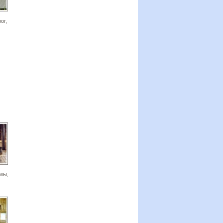
ог,
мы,