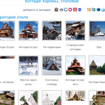
Коттедж Хоромы, столовая
добавить в закладки:
ритория отеля
Старорусские
тедж Острог
Коттедж Острог
На территории
Чум
коттеджи
Мостик через
Охотничья
Коттедж Острог,
м, интерьер
Коттедж Хор
речку
слобода
лето