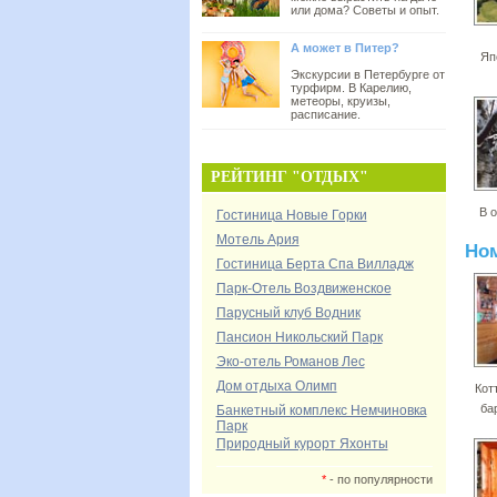
или дома? Советы и опыт.
А может в Питер?
Яп
Экскурсии в Петербурге от
турфирм. В Карелию,
метеоры, круизы,
расписание.
РЕЙТИНГ "ОТДЫХ"
В 
Гостиница Новые Горки
Мотель Ария
Но
Гостиница Берта Спа Вилладж
Парк-Отель Воздвиженское
Парусный клуб Водник
Пансион Никольский Парк
Эко-отель Романов Лес
Дом отдыха Олимп
Кот
ба
Банкетный комплекс Немчиновка
Парк
Природный курорт Яхонты
*
- по популярности