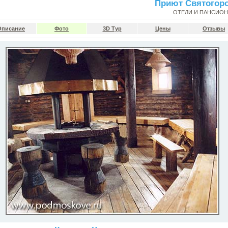
Приют Святогор
ОТЕЛИ И ПАНСИО
Описание
Фото
3D Тур
Цены
Отзывы