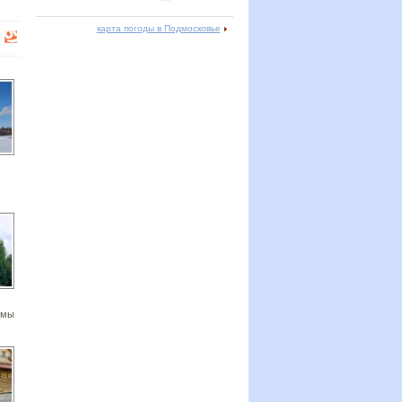
карта погоды в Подмосковье
омы