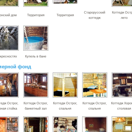
Старорусский
Коттедж Остр
онский дом
Территория
Территория
коттедж
лето
окресностях
Купель в бане
мерной фонд
тедж Острог,
Коттедж Острог,
Коттедж Острог,
Коттедж Острог,
Коттедж Хоро
рная стойка
банкетный зал
спальня
спальня
столовая