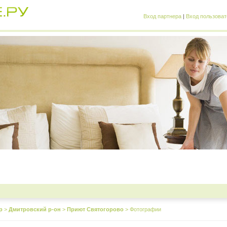
Вход партнера
|
Вход пользоват
р
>
Дмитровский р-он
>
Приют Святогорово
>
Фотографии