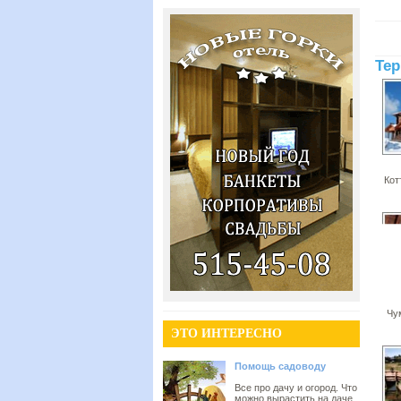
Тер
Кот
Чу
ЭТО ИНТЕРЕСНО
Помощь садоводу
Все про дачу и огород. Что
можно вырастить на даче