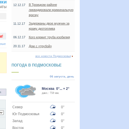
нки
В Троицком районе
12.12.17
НАТЫ
ликвидировали криминальную
врезку
Задержаны двое мужчин за
11.12.17
кражу дизтоплива
д!
06.12.17
Кого кормит труба изобилия
дные
20.11.17
Дом с «трубой»
все новости Подмосковья
ПОГОДА В ПОДМОСКОВЬЕ
06 августа, день
Москва 0°... + 2°
я
давл.: 759 мм.
Север
0°
Юг Подмосковья
0°
Запад
0°
Восток
0°