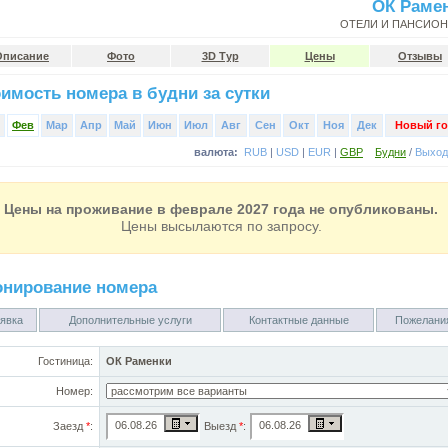
ОК Раме
ОТЕЛИ И ПАНСИО
Описание
Фото
3D Тур
Цены
Отзывы
имость номера в будни за сутки
Фев
Мар
Апр
Май
Июн
Июл
Авг
Сен
Окт
Ноя
Дек
Новый го
валюта:
RUB
|
USD
|
EUR
|
GBP
Будни
/
Выхо
Цены на проживание в феврале 2027 года не опубликованы.
Цены высылаются по запросу.
онирование номера
явка
Дополнительные услуги
Контактные данные
Пожелани
Гостиница:
ОК Раменки
Номер:
Заезд
*
:
Выезд
*
: