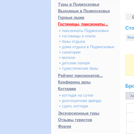
Туры в Подмосковье
Выходные в Подмосковье
Горные лыжи
Гостиницы, пансионаты...
Сто
• пансионаты Подмосковья
• гостиницы и отели
Янв
• базы отдыха
• дома отдыха в Подмосковье
• санатории
• мотели
• детские лагеря
• туристические базы
Рейтинг пансионатов...
Конференц залы
Бр
Коттеджи
• коттедж на сутки
За
• долгосрочная аренда
• сдать коттедж
Экскурсионные туры
Отзывы туристов
Форум