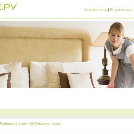
Вход партнера
|
Вход пользоват
Раменский р-он
>
ОК Раменки
>
Цены