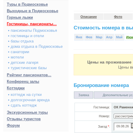
Туры в Подмосковье
Выходные в Подмосковье
Описание
Фото
Горные лыжи
Гостиницы, пансионаты...
Стоимость номера в вы
• пансионаты Подмосковья
• гостиницы и отели
Янв
Фев
Мар
Апр
Май
Ию
• базы отдыха
• дома отдыха в Подмосковье
• санатории
• мотели
Цены на проживание 
• детские лагеря
Цены в
• туристические базы
Рейтинг пансионатов...
Конференц залы
Бронирование номера
Коттеджи
• коттедж на сутки
Заявка
Дополнительные ус
• долгосрочная аренда
• сдать коттедж
Гостиница:
ОК Раменк
Экскурсионные туры
Номер:
Отзывы туристов
Форум
Заезд
*
: