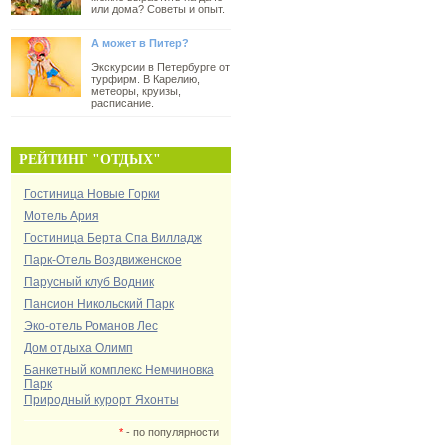
или дома? Советы и опыт.
А может в Питер?
Экскурсии в Петербурге от
турфирм. В Карелию,
метеоры, круизы,
расписание.
РЕЙТИНГ "ОТДЫХ"
Гостиница Новые Горки
Мотель Ария
Гостиница Берта Спа Вилладж
Парк-Отель Воздвиженское
Парусный клуб Водник
Пансион Никольский Парк
Эко-отель Романов Лес
Дом отдыха Олимп
Банкетный комплекс Немчиновка
Парк
Природный курорт Яхонты
*
- по популярности