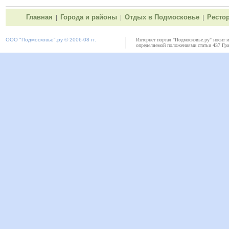
Главная
Города и районы
Отдых в Подмосковье
Ресто
|
|
|
ООО "
Подмосковье"
.ру © 2006-08 гг.
Интернет портал "Подмосковье.ру" носит 
определяемой положениями статьи 437 Гра