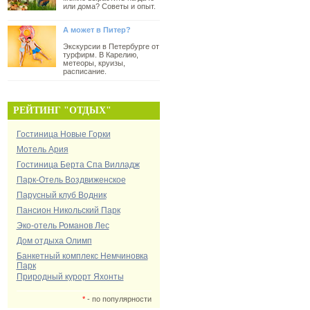
или дома? Советы и опыт.
А может в Питер?
Экскурсии в Петербурге от
турфирм. В Карелию,
метеоры, круизы,
расписание.
РЕЙТИНГ "ОТДЫХ"
Гостиница Новые Горки
Мотель Ария
Гостиница Берта Спа Вилладж
Парк-Отель Воздвиженское
Парусный клуб Водник
Пансион Никольский Парк
Эко-отель Романов Лес
Дом отдыха Олимп
Банкетный комплекс Немчиновка
Парк
Природный курорт Яхонты
*
- по популярности