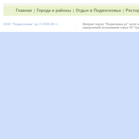
Главная
Города и районы
Отдых в Подмосковье
Ресто
|
|
|
ООО "
Подмосковье"
.ру © 2006-08 гг.
Интернет портал "Подмосковье.ру" носит 
определяемой положениями статьи 437 Гра