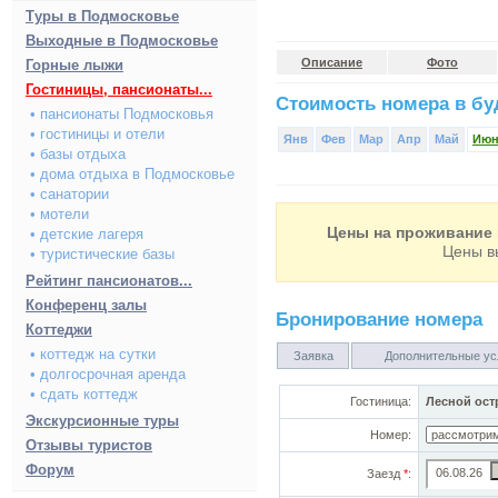
Туры в Подмосковье
Выходные в Подмосковье
Описание
Фото
Горные лыжи
Гостиницы, пансионаты...
Стоимость номера в буд
• пансионаты Подмосковья
• гостиницы и отели
Янв
Фев
Мар
Апр
Май
Ию
• базы отдыха
• дома отдыха в Подмосковье
• санатории
• мотели
Цены на проживание 
• детские лагеря
Цены в
• туристические базы
Рейтинг пансионатов...
Конференц залы
Бронирование номера
Коттеджи
• коттедж на сутки
Заявка
Дополнительные ус
• долгосрочная аренда
• сдать коттедж
Гостиница:
Лесной ост
Экскурсионные туры
Номер:
Отзывы туристов
Форум
Заезд
*
: