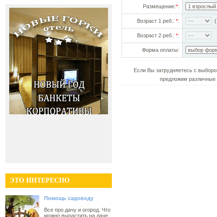
Размещение:
*
:
Возраст 1 реб.:
*
:
(!
Возраст 2 реб.:
*
:
Форма оплаты:
Если Вы затрудняетесь с выборо
предложим различные 
ЭТО ИНТЕРЕСНО
Помощь садоводу
Все про дачу и огород. Что
можно вырастить на даче