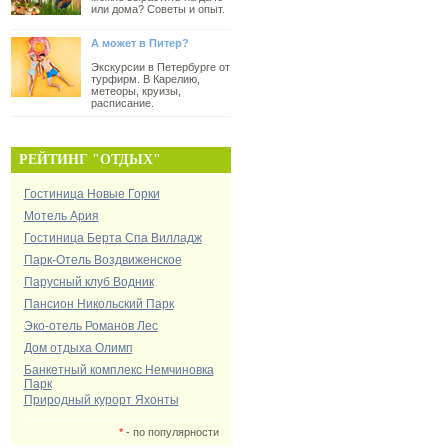
или дома? Советы и опыт.
А может в Питер?
Экскурсии в Петербурге от
турфирм. В Карелию,
метеоры, круизы,
расписание.
РЕЙТИНГ "ОТДЫХ"
Гостиница Новые Горки
Мотель Ария
Гостиница Берта Спа Вилладж
Парк-Отель Воздвиженское
Парусный клуб Водник
Пансион Никольский Парк
Эко-отель Романов Лес
Дом отдыха Олимп
Банкетный комплекс Немчиновка
Парк
Природный курорт Яхонты
*
- по популярности