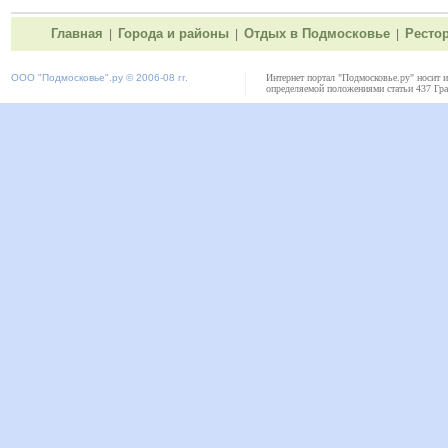
Главная
Города и районы
Отдых в Подмосковье
Ресто
|
|
|
ООО "
Подмосковье"
.ру © 2006-08 гг.
Интернет портал "Подмосковье.ру" носит 
определяемой положениями статьи 437 Гра