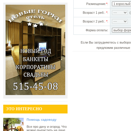
Размещение:
*
:
Возраст 1 реб.:
*
:
(!
Возраст 2 реб.:
*
:
Форма оплаты:
Если Вы затрудняетесь с выборо
предложим различные 
ЭТО ИНТЕРЕСНО
Помощь садоводу
Все про дачу и огород. Что
можно вырастить на даче