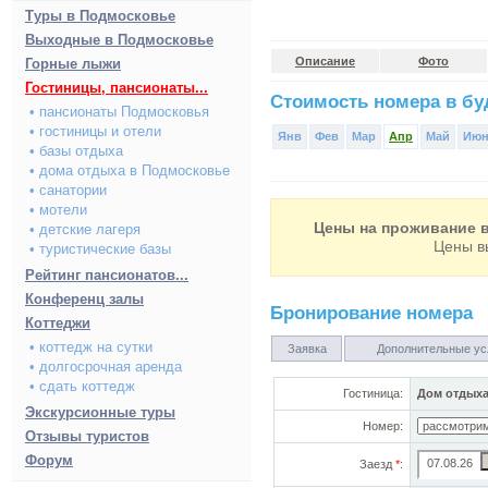
Туры в Подмосковье
Выходные в Подмосковье
Описание
Фото
Горные лыжи
Гостиницы, пансионаты...
Стоимость номера в буд
• пансионаты Подмосковья
• гостиницы и отели
Янв
Фев
Мар
Апр
Май
Ию
• базы отдыха
• дома отдыха в Подмосковье
• санатории
• мотели
Цены на проживание в
• детские лагеря
Цены в
• туристические базы
Рейтинг пансионатов...
Конференц залы
Бронирование номера
Коттеджи
• коттедж на сутки
Заявка
Дополнительные ус
• долгосрочная аренда
• сдать коттедж
Гостиница:
Дом отдыха
Экскурсионные туры
Номер:
Отзывы туристов
Форум
Заезд
*
: