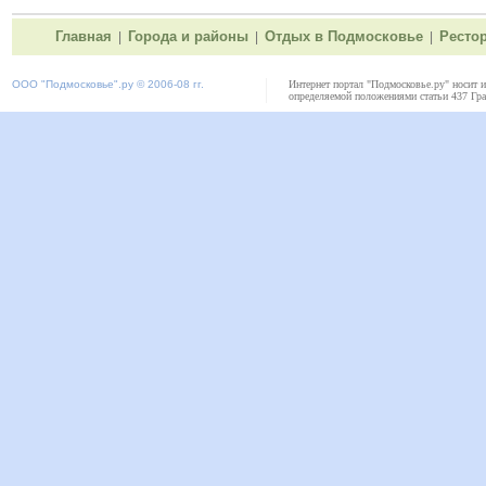
Главная
Города и районы
Отдых в Подмосковье
Ресто
|
|
|
ООО "
Подмосковье"
.ру © 2006-08 гг.
Интернет портал "Подмосковье.ру" носит 
определяемой положениями статьи 437 Гра