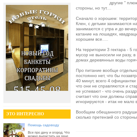
другие " плю
стороны, но тут....
Сначало о хорошем: территор
Клен, с детьми занимаются н
занимаются с утра и до вечер
катание на лошадях, квадрац
хорошем все.....
На территории 3 гектара - 5 г
мусор не выносили ни разу, в 
домах деревянных воды горяч
Про питание вообще отдельна
постоянно нет, что бы позавт
40 минут, всего 4 официантки
что они не справляются и ста
не успевают - что очень раздр
считает что они должны спра
игнорируются - итак не мало 
Вообщем обещанного радушия 
ЭТО ИНТЕРЕСНО
сколько претензий со стороны д
Помощь садоводу
Все про дачу и огород. Что
можно вырастить на даче