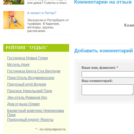
Комментарии на отзыв
или дома? Советы и опыт.
А может в Питер?
Экскурсии в Петербурге от
турфирм. В Карелию,
Комм
метеоры, круизы,
расписание.
РЕЙТИНГ "ОТДЫХ"
Добавить комментарий 
Гостиница Новые Горки
Мотель Ария
Ваше имя, фамилия:
*
Гостиница Берта Спа Вилладж
Парк-Отель Воздвиженское
Ваш комментарий:
Парусный клуб Водник
Пансион Никольский Парк
Эко-отель Романов Лес
Дом отдыха Олимп
Банкетный комплекс Немчиновка
Парк
Природный курорт Яхонты
*
- по популярности