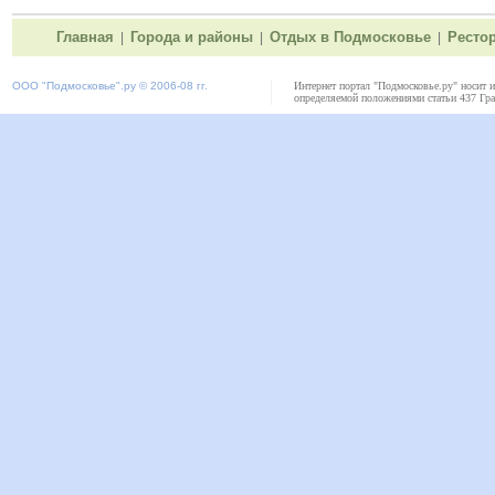
Главная
Города и районы
Отдых в Подмосковье
Ресто
|
|
|
ООО "
Подмосковье"
.ру © 2006-08 гг.
Интернет портал "Подмосковье.ру" носит 
определяемой положениями статьи 437 Гра