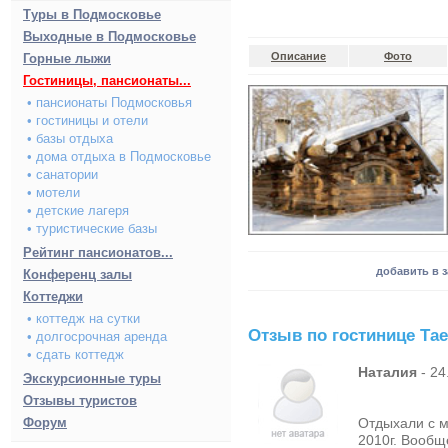
Туры в Подмосковье
Выходные в Подмосковье
Описание
Фото
Горные лыжи
Гостиницы, пансионаты...
• пансионаты Подмосковья
• гостиницы и отели
• базы отдыха
• дома отдыха в Подмосковье
• санатории
• мотели
• детские лагеря
• туристические базы
Рейтинг пансионатов...
добавить в 
Конференц залы
Коттеджи
• коттедж на сутки
Отзыв по гостинице Та
• долгосрочная аренда
• сдать коттедж
Наталия
- 24
Экскурсионные туры
Отзывы туристов
Форум
Отдыхали с м
2010г. Вообщ