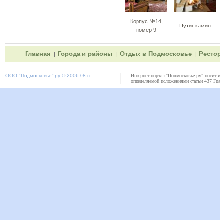
Корпус №14,
Путик камин
номер 9
Главная
Города и районы
Отдых в Подмосковье
Ресто
|
|
|
ООО "
Подмосковье"
.ру © 2006-08 гг.
Интернет портал "Подмосковье.ру" носит 
определяемой положениями статьи 437 Гра