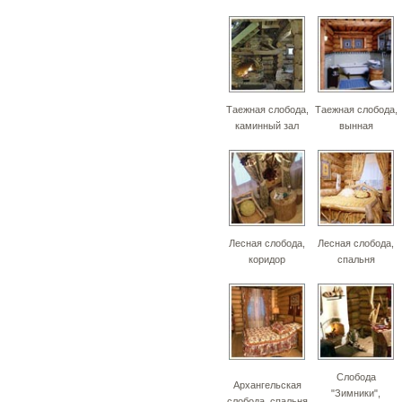
Таежная слобода,
Таежная слобода,
каминный зал
вынная
Лесная слобода,
Лесная слобода,
коридор
спальня
Слобода
Архангельская
"Зимники",
слобода, спальня