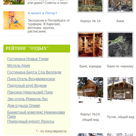
или дома? Советы и опыт.
А может в Питер?
Экскурсии в Петербурге от
Корпус № 14
Баня
турфирм. В Карелию,
метеоры, круизы,
расписание.
РЕЙТИНГ "ОТДЫХ"
Гостиница Новые Горки
Мотель Ария
Баня, коридор
Баня по черному
Гостиница Берта Спа Вилладж
Парк-Отель Воздвиженское
Парусный клуб Водник
Пансион Никольский Парк
Эко-отель Романов Лес
Дом отдыха Олимп
Банкетный комплекс Немчиновка
Корпус №14,
Парк
Путик, общий вид
общий вид
Природный курорт Яхонты
*
- по популярности