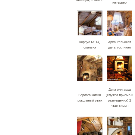
интерьер
Корпус № 14,
Архангельская
спальня
дача, гостиная
Дача олигарха
Берлога камин
(служба приёма и
цокольный этаж
размещения) 2
этаж камин