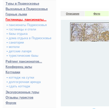
Туры в Подмосковье
Выходные в Подмосковье
Описание
Фото
Горные лыжи
Гостиницы, пансионаты...
• пансионаты Подмосковья
• гостиницы и отели
• базы отдыха
• дома отдыха в Подмосковье
• санатории
• мотели
• детские лагеря
• туристические базы
Рейтинг пансионатов...
Конференц залы
Коттеджи
• коттедж на сутки
• долгосрочная аренда
• сдать коттедж
Экскурсионные туры
Отзывы туристов
Форум