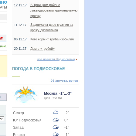
ино
В Троицком районе
12.12.17
НАТЫ
ликвидировали криминальную
врезку
Задержаны двое мужчин за
11.12.17
кражу дизтоплива
д!
06.12.17
Кого кормит труба изобилия
дные
20.11.17
Дом с «трубой»
все новости Подмосковья
ПОГОДА В ПОДМОСКОВЬЕ
06 августа, вечер
Москва -1°...-3°
я
давл.: 758 мм.
Север
-2°
Юг Подмосковья
0°
Запад
-1°
Восток
-1°