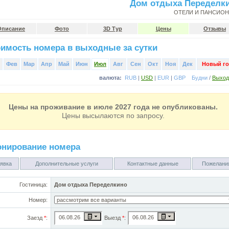
Дом отдыха Переделк
ОТЕЛИ И ПАНСИО
Описание
Фото
3D Тур
Цены
Отзывы
имость номера в выходные за сутки
Фев
Мар
Апр
Май
Июн
Июл
Авг
Сен
Окт
Ноя
Дек
Новый го
валюта:
RUB
|
USD
|
EUR
|
GBP
Будни
/
Выхо
Цены на проживание в июле 2027 года не опубликованы.
Цены высылаются по запросу.
онирование номера
явка
Дополнительные услуги
Контактные данные
Пожелани
Гостиница:
Дом отдыха Переделкино
Номер:
Заезд
*
:
Выезд
*
: