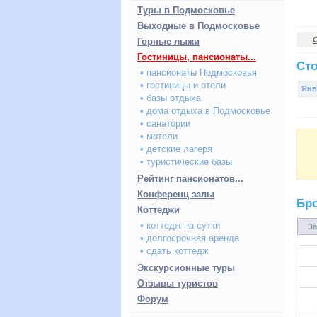
Туры в Подмосковье
Выходные в Подмосковье
Горные лыжи
Гостиницы, пансионаты...
Сто
• пансионаты Подмосковья
• гостиницы и отели
Янв
• базы отдыха
• дома отдыха в Подмосковье
• санатории
• мотели
• детские лагеря
• туристические базы
Рейтинг пансионатов...
Конференц залы
Бр
Коттеджи
• коттедж на сутки
За
• долгосрочная аренда
• сдать коттедж
Экскурсионные туры
Отзывы туристов
Форум