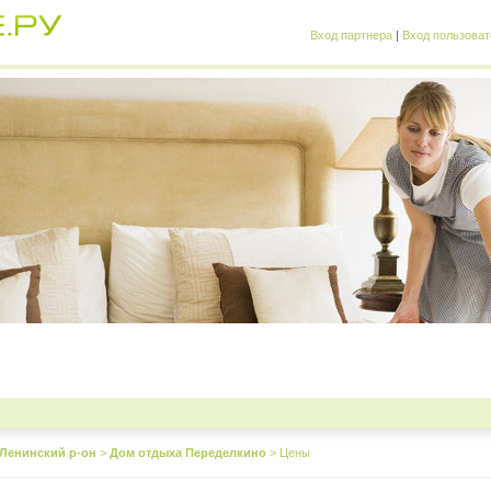
Вход партнера
|
Вход пользоват
Ленинский р-он
>
Дом отдыха Переделкино
>
Цены