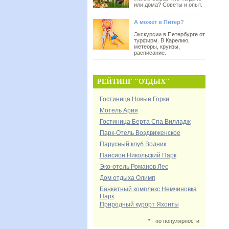
или дома? Советы и опыт.
А может в Питер?
Экскурсии в Петербурге от
турфирм. В Карелию,
метеоры, круизы,
расписание.
РЕЙТИНГ "ОТДЫХ"
Гостиница Новые Горки
Мотель Ария
Гостиница Берта Спа Вилладж
Парк-Отель Воздвиженское
Парусный клуб Водник
Пансион Никольский Парк
Эко-отель Романов Лес
Дом отдыха Олимп
Банкетный комплекс Немчиновка
Парк
Природный курорт Яхонты
*
- по популярности