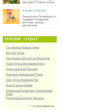
или дома? Советы и опыт.
А может в Питер?
Экскурсии в Петербурге от
турфирм. В Карелию,
метеоры, круизы,
расписание.
РЕЙТИНГ "ОТДЫХ"
Гостиница Новые Горки
Мотель Ария
Гостиница Берта Спа Вилладж
Парк-Отель Воздвиженское
Парусный клуб Водник
Пансион Никольский Парк
Эко-отель Романов Лес
Дом отдыха Олимп
Банкетный комплекс Немчиновка
Парк
Природный курорт Яхонты
*
- по популярности