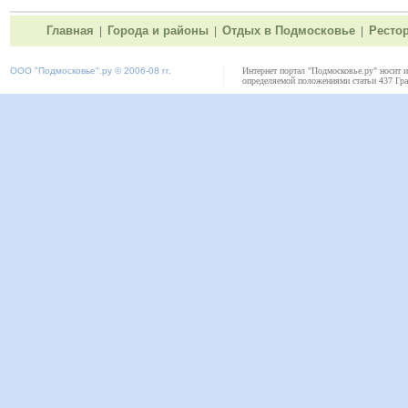
Главная
Города и районы
Отдых в Подмосковье
Ресто
|
|
|
ООО "
Подмосковье"
.ру © 2006-08 гг.
Интернет портал "Подмосковье.ру" носит 
определяемой положениями статьи 437 Гра