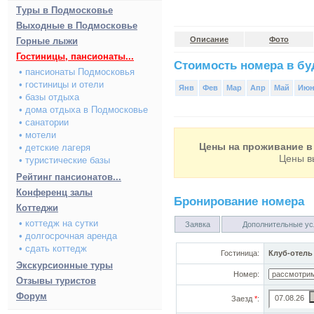
Туры в Подмосковье
Выходные в Подмосковье
Описание
Фото
Горные лыжи
Гостиницы, пансионаты...
Стоимость номера в буд
• пансионаты Подмосковья
• гостиницы и отели
Янв
Фев
Мар
Апр
Май
Ию
• базы отдыха
• дома отдыха в Подмосковье
• санатории
• мотели
Цены на проживание в 
• детские лагеря
Цены в
• туристические базы
Рейтинг пансионатов...
Конференц залы
Бронирование номера
Коттеджи
• коттедж на сутки
Заявка
Дополнительные ус
• долгосрочная аренда
• сдать коттедж
Гостиница:
Клуб-отель
Экскурсионные туры
Номер:
Отзывы туристов
Форум
Заезд
*
: