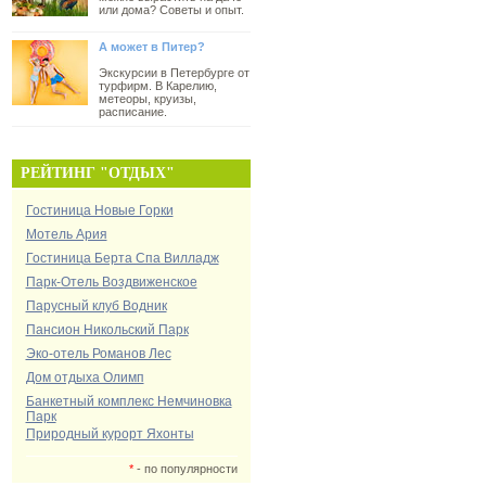
или дома? Советы и опыт.
А может в Питер?
Экскурсии в Петербурге от
турфирм. В Карелию,
метеоры, круизы,
расписание.
РЕЙТИНГ "ОТДЫХ"
Гостиница Новые Горки
Мотель Ария
Гостиница Берта Спа Вилладж
Парк-Отель Воздвиженское
Парусный клуб Водник
Пансион Никольский Парк
Эко-отель Романов Лес
Дом отдыха Олимп
Банкетный комплекс Немчиновка
Парк
Природный курорт Яхонты
*
- по популярности