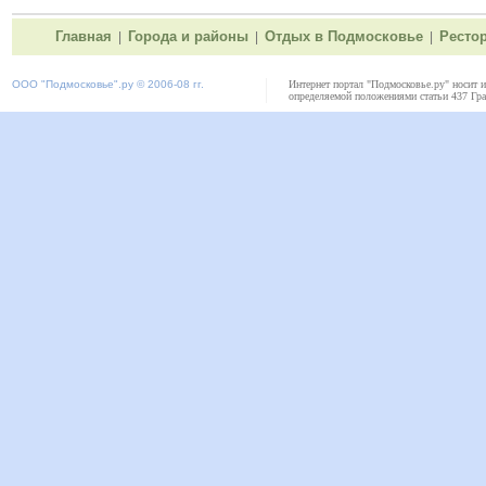
Главная
Города и районы
Отдых в Подмосковье
Ресто
|
|
|
ООО "
Подмосковье"
.ру © 2006-08 гг.
Интернет портал "Подмосковье.ру" носит 
определяемой положениями статьи 437 Гра