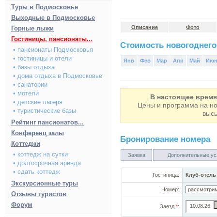
Туры в Подмосковье
Выходные в Подмосковье
Описание
Фото
Горные лыжи
Гостиницы, пансионаты...
Стоимость новогоднего
• пансионаты Подмосковья
• гостиницы и отели
Янв
Фев
Мар
Апр
Май
Ию
• базы отдыха
• дома отдыха в Подмосковье
• санатории
• мотели
В настоящее время
• детские лагеря
Цены и программа на
но
• туристические базы
высы
Рейтинг пансионатов...
Конференц залы
Бронирование номера
Коттеджи
• коттедж на сутки
Заявка
Дополнительные ус
• долгосрочная аренда
• сдать коттедж
Гостиница:
Клуб-отель
Экскурсионные туры
Номер:
Отзывы туристов
Форум
Заезд
*
: