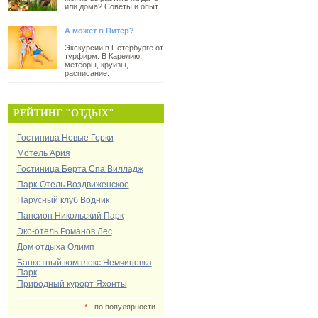
или дома? Советы и опыт.
А может в Питер?
Экскурсии в Петербурге от
турфирм. В Карелию,
метеоры, круизы,
расписание.
РЕЙТИНГ "ОТДЫХ"
Гостиница Новые Горки
Мотель Ария
Гостиница Берта Спа Вилладж
Парк-Отель Воздвиженское
Парусный клуб Водник
Пансион Никольский Парк
Эко-отель Романов Лес
Дом отдыха Олимп
Банкетный комплекс Немчиновка
Парк
Природный курорт Яхонты
*
- по популярности