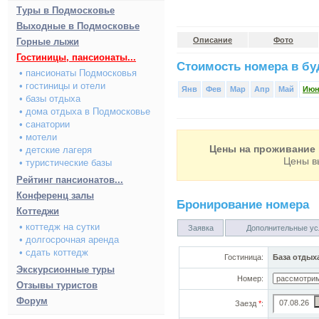
Туры в Подмосковье
Выходные в Подмосковье
Описание
Фото
Горные лыжи
Гостиницы, пансионаты...
Стоимость номера в буд
• пансионаты Подмосковья
• гостиницы и отели
Янв
Фев
Мар
Апр
Май
Ию
• базы отдыха
• дома отдыха в Подмосковье
• санатории
• мотели
Цены на проживание 
• детские лагеря
Цены в
• туристические базы
Рейтинг пансионатов...
Конференц залы
Бронирование номера
Коттеджи
• коттедж на сутки
Заявка
Дополнительные ус
• долгосрочная аренда
• сдать коттедж
Гостиница:
База отдых
Экскурсионные туры
Номер:
Отзывы туристов
Форум
Заезд
*
: