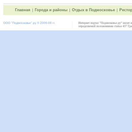
Главная
Города и районы
Отдых в Подмосковье
Ресто
|
|
|
ООО "
Подмосковье"
.ру © 2006-08 гг.
Интернет портал "Подмосковье.ру" носит 
определяемой положениями статьи 437 Гра