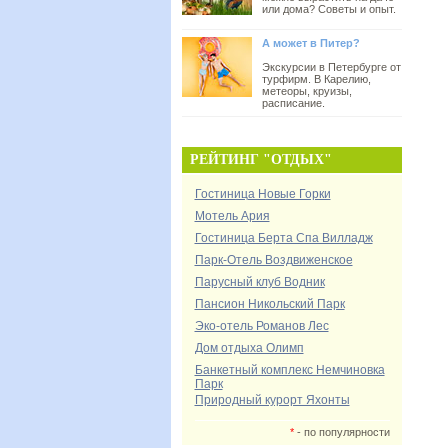
или дома? Советы и опыт.
А может в Питер?
Экскурсии в Петербурге от
турфирм. В Карелию,
метеоры, круизы,
расписание.
РЕЙТИНГ "ОТДЫХ"
Гостиница Новые Горки
Мотель Ария
Гостиница Берта Спа Вилладж
Парк-Отель Воздвиженское
Парусный клуб Водник
Пансион Никольский Парк
Эко-отель Романов Лес
Дом отдыха Олимп
Банкетный комплекс Немчиновка
Парк
Природный курорт Яхонты
*
- по популярности