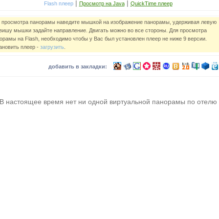
|
|
Flash плеер
Просмотр на Java
QuickTime плеер
 просмотра панорамы наведите мышкой на изображение панорамы, удерживая левую
вишу мышки задайте направление. Двигать можно во все стороны. Для просмотра
орамы на Flash, необходимо чтобы у Вас был установлен плеер не ниже 9 версии.
ановить плеер -
загрузить
.
добавить в закладки:
В настоящее время нет ни одной виртуальной панорамы по отелю