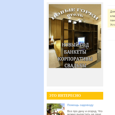
Для
кла
пан
Уст
ЭТО ИНТЕРЕСНО
Помощь садоводу
Все про дачу и огород. Что
можно вырастить на даче