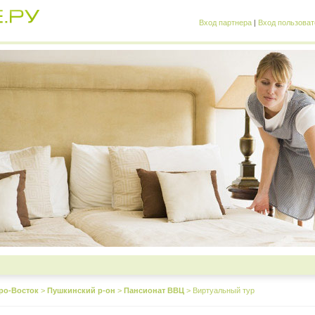
Вход партнера
|
Вход пользоват
ро-Восток
>
Пушкинский р-он
>
Пансионат ВВЦ
>
Виртуальный тур