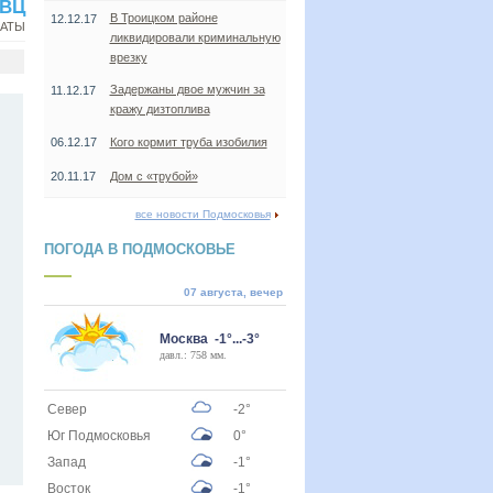
ВВЦ
В Троицком районе
12.12.17
НАТЫ
ликвидировали криминальную
врезку
Задержаны двое мужчин за
11.12.17
кражу дизтоплива
06.12.17
Кого кормит труба изобилия
20.11.17
Дом с «трубой»
все новости Подмосковья
ПОГОДА В ПОДМОСКОВЬЕ
07 августа, вечер
Москва -1°...-3°
давл.: 758 мм.
Север
-2°
Юг Подмосковья
0°
Запад
-1°
Восток
-1°