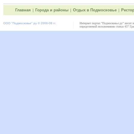
Главная
Города и районы
Отдых в Подмосковье
Ресто
|
|
|
ООО "
Подмосковье"
.ру © 2006-08 гг.
Интернет портал "Подмосковье.ру" носит 
определяемой положениями статьи 437 Гра