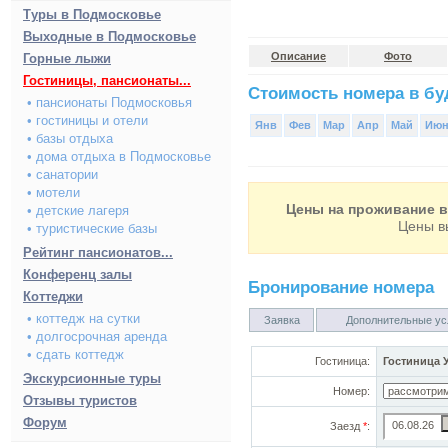
Туры в Подмосковье
Выходные в Подмосковье
Описание
Фото
Горные лыжи
Гостиницы, пансионаты...
Стоимость номера в буд
• пансионаты Подмосковья
• гостиницы и отели
Янв
Фев
Мар
Апр
Май
Ию
• базы отдыха
• дома отдыха в Подмосковье
• санатории
• мотели
Цены на проживание в 
• детские лагеря
Цены в
• туристические базы
Рейтинг пансионатов...
Конференц залы
Бронирование номера
Коттеджи
• коттедж на сутки
Заявка
Дополнительные ус
• долгосрочная аренда
• сдать коттедж
Гостиница:
Гостиница 
Экскурсионные туры
Номер:
Отзывы туристов
Форум
Заезд
*
: