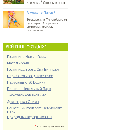
или дома? Советы и опыт.
А может в Питер?
Экскурсии в Петербурге от
турфирм. В Карелию,
метеоры, круизы,
расписание.
РЕЙТИНГ "ОТДЫХ"
Гостиница Новые Горки
Мотель Ария
Гостиница Берта Спа Вилладж
Парк-Отель Воздвиженское
Парусный клуб Водник
Пансион Никольский Парк
Эко-отель Романов Лес
Дом отдыха Олимп
Банкетный комплекс Немчиновка
Парк
Природный курорт Яхонты
*
- по популярности