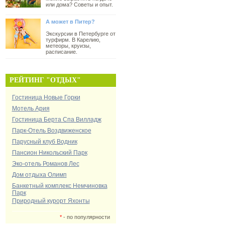
или дома? Советы и опыт.
А может в Питер?
Экскурсии в Петербурге от
турфирм. В Карелию,
метеоры, круизы,
расписание.
РЕЙТИНГ "ОТДЫХ"
Гостиница Новые Горки
Мотель Ария
Гостиница Берта Спа Вилладж
Парк-Отель Воздвиженское
Парусный клуб Водник
Пансион Никольский Парк
Эко-отель Романов Лес
Дом отдыха Олимп
Банкетный комплекс Немчиновка
Парк
Природный курорт Яхонты
*
- по популярности