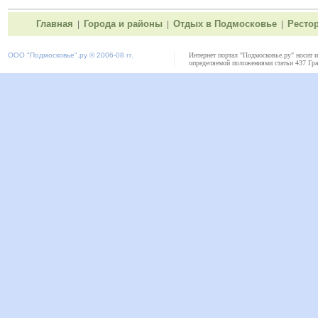
Главная
Города и районы
Отдых в Подмосковье
Ресто
|
|
|
ООО "
Подмосковье"
.ру © 2006-08 гг.
Интернет портал "Подмосковье.ру" носит 
определяемой положениями статьи 437 Гра