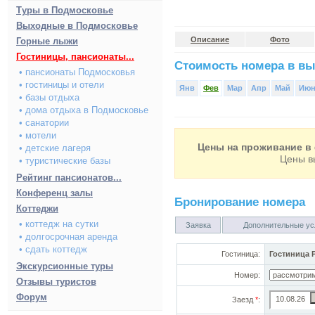
Туры в Подмосковье
Выходные в Подмосковье
Описание
Фото
Горные лыжи
Гостиницы, пансионаты...
Стоимость номера в вы
• пансионаты Подмосковья
• гостиницы и отели
Янв
Фев
Мар
Апр
Май
Ию
• базы отдыха
• дома отдыха в Подмосковье
• санатории
• мотели
Цены на проживание в 
• детские лагеря
Цены в
• туристические базы
Рейтинг пансионатов...
Конференц залы
Бронирование номера
Коттеджи
• коттедж на сутки
Заявка
Дополнительные ус
• долгосрочная аренда
• сдать коттедж
Гостиница:
Гостиница 
Экскурсионные туры
Номер:
Отзывы туристов
Форум
Заезд
*
: