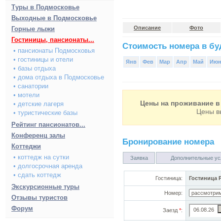
Туры в Подмосковье
Выходные в Подмосковье
Описание
Фото
Горные лыжи
Гостиницы, пансионаты...
Стоимость номера в буд
• пансионаты Подмосковья
• гостиницы и отели
Янв
Фев
Мар
Апр
Май
Ию
• базы отдыха
• дома отдыха в Подмосковье
• санатории
• мотели
Цены на проживание в 
• детские лагеря
Цены в
• туристические базы
Рейтинг пансионатов...
Конференц залы
Бронирование номера
Коттеджи
• коттедж на сутки
Заявка
Дополнительные ус
• долгосрочная аренда
• сдать коттедж
Гостиница:
Гостиница 
Экскурсионные туры
Номер:
Отзывы туристов
Форум
Заезд
*
: