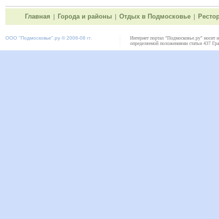
Главная
Города и районы
Отдых в Подмосковье
Ресто
|
|
|
ООО "
Подмосковье"
.ру © 2006-08 гг.
Интернет портал "Подмосковье.ру" носит 
определяемой положениями статьи 437 Гра