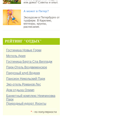
или дома? Советы и опыт.
А может в Питер?
Экскурсии в Петербурге от
турфирм. В Карелию,
метеоры, круизы,
расписание.
РЕЙТИНГ "ОТДЫХ"
Гостиница Новые Горки
Мотель Ария
Гостиница Берта Спа Вилладж
Парк-Отель Воздвиженское
Парусный клуб Водник
Пансион Никольский Парк
Эко-отель Романов Лес
Дом отдыха Олимп
Банкетный комплекс Немчиновка
Парк
Природный курорт Яхонты
*
- по популярности