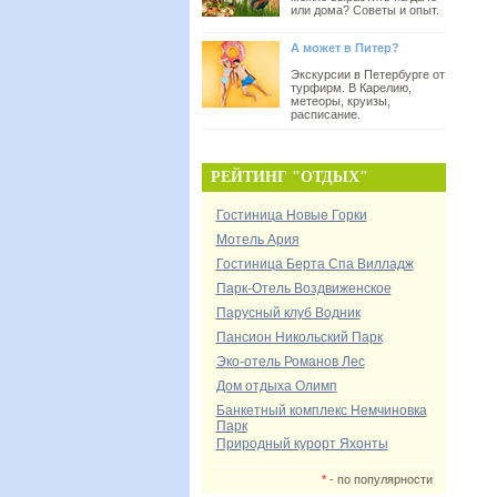
или дома? Советы и опыт.
А может в Питер?
Экскурсии в Петербурге от
турфирм. В Карелию,
метеоры, круизы,
расписание.
РЕЙТИНГ "ОТДЫХ"
Гостиница Новые Горки
Мотель Ария
Гостиница Берта Спа Вилладж
Парк-Отель Воздвиженское
Парусный клуб Водник
Пансион Никольский Парк
Эко-отель Романов Лес
Дом отдыха Олимп
Банкетный комплекс Немчиновка
Парк
Природный курорт Яхонты
*
- по популярности