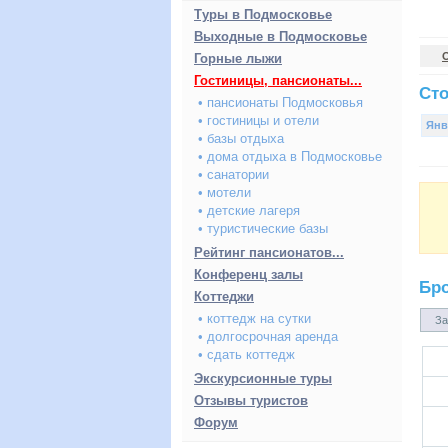
Туры в Подмосковье
Выходные в Подмосковье
Горные лыжи
Гостиницы, пансионаты...
Сто
• пансионаты Подмосковья
• гостиницы и отели
Янв
• базы отдыха
• дома отдыха в Подмосковье
• санатории
• мотели
• детские лагеря
• туристические базы
Рейтинг пансионатов...
Конференц залы
Бр
Коттеджи
• коттедж на сутки
За
• долгосрочная аренда
• сдать коттедж
Экскурсионные туры
Отзывы туристов
Форум