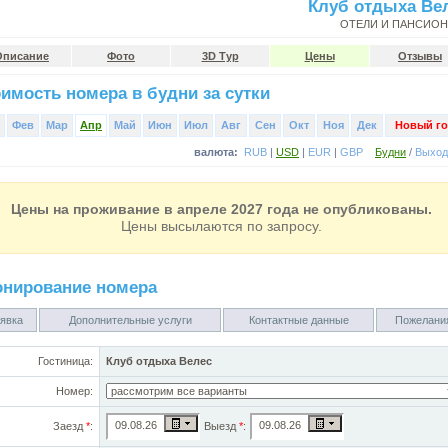
Клуб отдыха Ве
ОТЕЛИ И ПАНСИО
Описание
Фото
3D Тур
Цены
Отзывы
имость номера в будни за сутки
Фев
Мар
Апр
Май
Июн
Июл
Авг
Сен
Окт
Ноя
Дек
Новый го
валюта:
RUB
|
USD
|
EUR
|
GBP
Будни
/
Выхо
Цены на проживание в апреле 2027 года не опубликованы.
Цены высылаются по запросу.
онирование номера
явка
Дополнительные услуги
Контактные данные
Пожелани
Гостиница:
Клуб отдыха Велес
Номер:
Заезд
*
:
Выезд
*
: