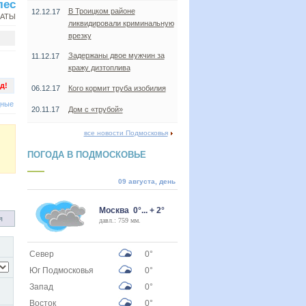
лес
В Троицком районе
12.12.17
НАТЫ
ликвидировали криминальную
врезку
Задержаны двое мужчин за
11.12.17
кражу дизтоплива
д!
06.12.17
Кого кормит труба изобилия
дные
20.11.17
Дом с «трубой»
все новости Подмосковья
ПОГОДА В ПОДМОСКОВЬЕ
09 августа, день
Москва 0°... + 2°
я
давл.: 759 мм.
Север
0°
Юг Подмосковья
0°
Запад
0°
Восток
0°