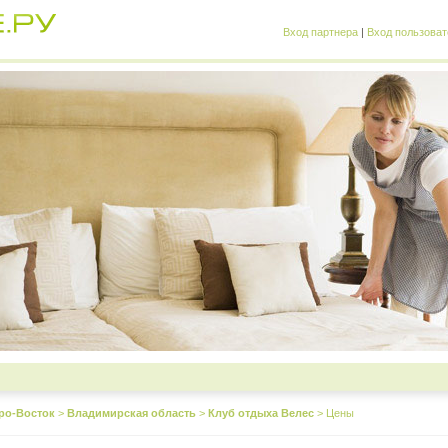
Вход партнера
|
Вход пользоват
ро-Восток
>
Владимирская область
>
Клуб отдыха Велес
>
Цены