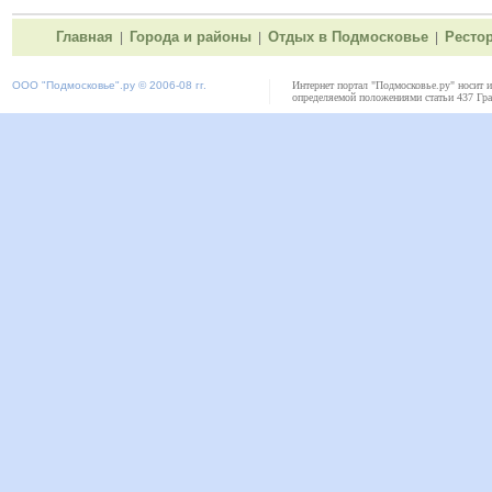
Главная
Города и районы
Отдых в Подмосковье
Ресто
|
|
|
ООО "
Подмосковье"
.ру © 2006-08 гг.
Интернет портал "Подмосковье.ру" носит 
определяемой положениями статьи 437 Гра