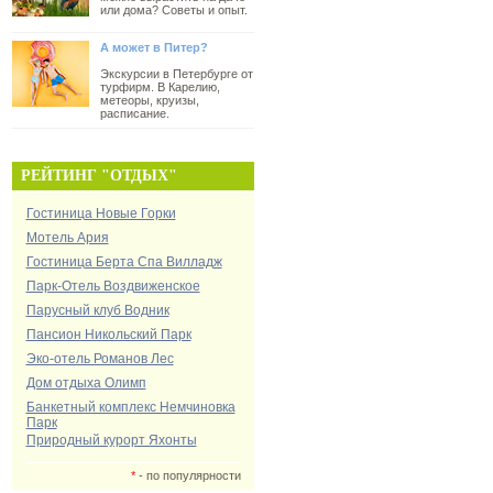
или дома? Советы и опыт.
А может в Питер?
Экскурсии в Петербурге от
турфирм. В Карелию,
метеоры, круизы,
расписание.
РЕЙТИНГ "ОТДЫХ"
Гостиница Новые Горки
Мотель Ария
Гостиница Берта Спа Вилладж
Парк-Отель Воздвиженское
Парусный клуб Водник
Пансион Никольский Парк
Эко-отель Романов Лес
Дом отдыха Олимп
Банкетный комплекс Немчиновка
Парк
Природный курорт Яхонты
*
- по популярности