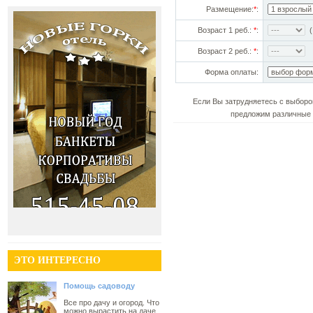
Размещение:
*
:
Возраст 1 реб.:
*
:
(!
Возраст 2 реб.:
*
:
Форма оплаты:
Если Вы затрудняетесь с выборо
предложим различные 
ЭТО ИНТЕРЕСНО
Помощь садоводу
Все про дачу и огород. Что
можно вырастить на даче