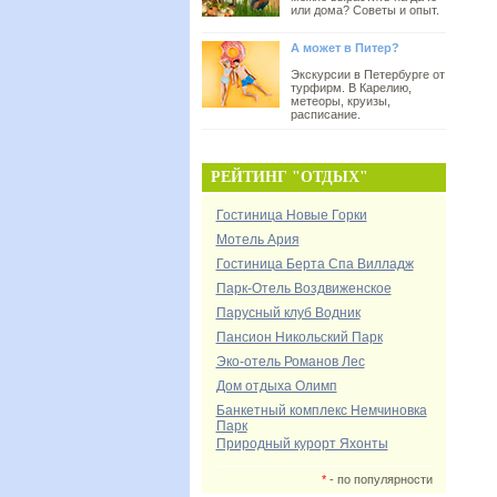
или дома? Советы и опыт.
А может в Питер?
Экскурсии в Петербурге от
турфирм. В Карелию,
метеоры, круизы,
расписание.
РЕЙТИНГ "ОТДЫХ"
Гостиница Новые Горки
Мотель Ария
Гостиница Берта Спа Вилладж
Парк-Отель Воздвиженское
Парусный клуб Водник
Пансион Никольский Парк
Эко-отель Романов Лес
Дом отдыха Олимп
Банкетный комплекс Немчиновка
Парк
Природный курорт Яхонты
*
- по популярности