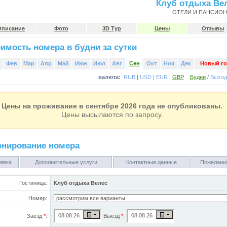
Клуб отдыха Ве
ОТЕЛИ И ПАНСИО
Описание
Фото
3D Тур
Цены
Отзывы
имость номера в будни за сутки
Фев
Мар
Апр
Май
Июн
Июл
Авг
Сен
Окт
Ноя
Дек
Новый го
валюта:
RUB
|
USD
|
EUR
|
GBP
Будни
/
Выхо
Цены на проживание в сентябре 2026 года не опубликованы.
Цены высылаются по запросу.
онирование номера
явка
Дополнительные услуги
Контактные данные
Пожелани
Гостиница:
Клуб отдыха Велес
Номер:
Заезд
*
:
Выезд
*
: