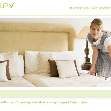
Вход партнера
|
Вход пользоват
ро-Восток
>
Владимирская область
>
Клуб отдыха Велес
>
Цены