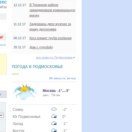
лес
В Троицком районе
12.12.17
НАТЫ
ликвидировали криминальную
врезку
Задержаны двое мужчин за
11.12.17
кражу дизтоплива
д!
06.12.17
Кого кормит труба изобилия
дные
20.11.17
Дом с «трубой»
все новости Подмосковья
ПОГОДА В ПОДМОСКОВЬЕ
08 августа, вечер
Москва -1°...-3°
я
давл.: 758 мм.
Север
-2°
Юг Подмосковья
0°
Запад
-1°
Восток
-1°