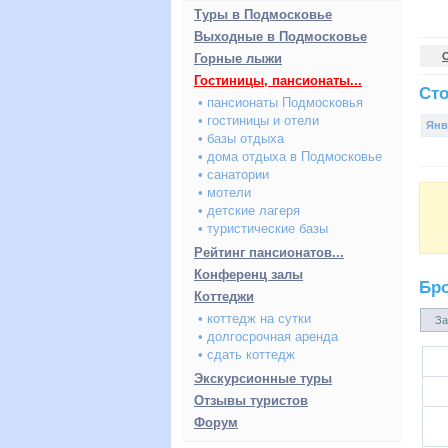
Туры в Подмосковье
Выходные в Подмосковье
Горные лыжи
Гостиницы, пансионаты...
Сто
• пансионаты Подмосковья
• гостиницы и отели
Янв
• базы отдыха
• дома отдыха в Подмосковье
• санатории
• мотели
• детские лагеря
• туристические базы
Рейтинг пансионатов...
Конференц залы
Бр
Коттеджи
• коттедж на сутки
За
• долгосрочная аренда
• сдать коттедж
Экскурсионные туры
Отзывы туристов
Форум