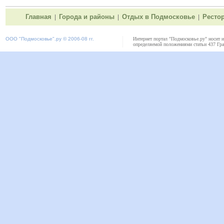
Главная
Города и районы
Отдых в Подмосковье
Ресто
|
|
|
ООО "
Подмосковье"
.ру © 2006-08 гг.
Интернет портал "Подмосковье.ру" носит 
определяемой положениями статьи 437 Гра