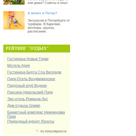
или дома? Советы и опыт.
А может в Питер?
Экскурсии в Петербурге от
турфирм. В Карелию,
метеоры, круизы,
расписание.
РЕЙТИНГ "ОТДЫХ"
Гостиница Новые Горки
Мотель Ария
Гостиница Берта Спа Вилладж
Парк-Отель Воздвиженское
Парусный клуб Водник
Пансион Никольский Парк
Эко-отель Романов Лес
Дом отдыха Олимп
Банкетный комплекс Немчиновка
Парк
Природный курорт Яхонты
*
- по популярности