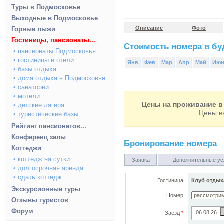
Туры в Подмосковье
Выходные в Подмосковье
Описание
Фото
Горные лыжи
Гостиницы, пансионаты...
Стоимость номера в буд
• пансионаты Подмосковья
• гостиницы и отели
Янв
Фев
Мар
Апр
Май
Ию
• базы отдыха
• дома отдыха в Подмосковье
• санатории
• мотели
Цены на проживание в 
• детские лагеря
Цены в
• туристические базы
Рейтинг пансионатов...
Конференц залы
Бронирование номера
Коттеджи
• коттедж на сутки
Заявка
Дополнительные ус
• долгосрочная аренда
• сдать коттедж
Гостиница:
Клуб отдых
Экскурсионные туры
Номер:
Отзывы туристов
Форум
Заезд
*
: